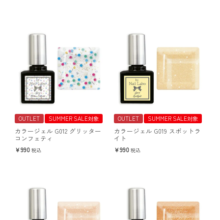
OUTLET
SUMMER SALE対象
OUTLET
SUMMER SALE対象
カラージェル G012 グリッター
カラージェル G019 スポットラ
コンフェティ
イト
990
990
税込
税込