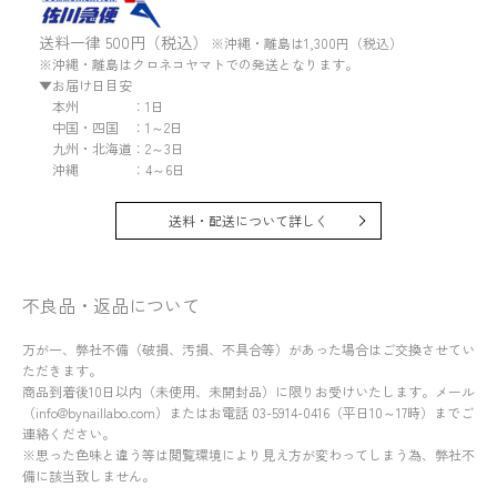
送料一律 500円（税込）
※沖縄・離島は1,300円（税込）
※沖縄・離島はクロネコヤマトでの発送となります。
▼お届け日目安
本州 ：1日
中国・四国 ：1～2日
九州・北海道：2～3日
沖縄 ：4～6日
送料・配送について詳しく
不良品・返品について
万が一、弊社不備（破損、汚損、不具合等）があった場合はご交換させてい
ただきます。
商品到着後10日以内（未使用、未開封品）に限りお受けいたします。メール
（info@bynaillabo.com）またはお電話 03-5914-0416（平日10～17時）までご
連絡ください。
※思った色味と違う等は閲覧環境により見え方が変わってしまう為、弊社不
備に該当致しません。