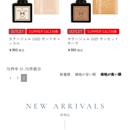
OUTLET
SUMMER SALE対象
OUTLET
SUMMER SALE対象
カラージェル G020 サンドキャ
カラージェル G021 サンセット
ッスル
サハラ
990
990
税込
税込
78
件中
51
-
78
件表示
新着順
価格が安い順
価格が高い順
1
2