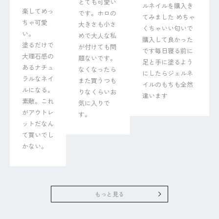
とても可愛い
ルネイルを購入き
楽してめっ
です。ホロの
てみました めちゃ
ちゃ可愛
大きさも小さ
くちゃいい匂いで
い。

めで大人な私
購入して良かった
塗るだけで
が付けても問
です毎日寝る前に
大理石感の
題ないです。
足と手に塗るよう
あるナチュ
なくなったら
にしたらジェルネ
ラルなネイ
また買うつも
イルのもちも全然
ルになる。
りなくらいお
違います
素敵。これ
気に入りで
がアウトレ
す。
ットだなん
て買いでし
かない。
もっと見る