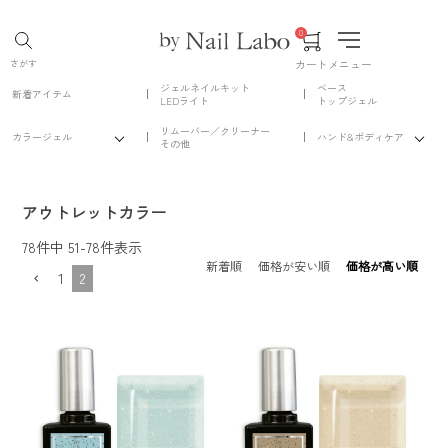
0
カート
メニュー
さがす
ジェルネイルキット
ベース
新着アイテム
LEDライト
トップジェル
リムーバー／クリーナー
カラージェル
ハンド&ボディケア
その他
アウトレットカラー
78
件中
51
-
78
件表示
新着順
価格が安い順
価格が高い順
1
2