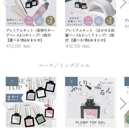
プ
¥
プレミアムキット（長持ちキー
プレミアムキット （はがせる抗
プベース&つやトップ）2色付
菌ベース&ぷっくりトップ） 2色
【選べる1色&おまかせ】
付 【選べる1色&おまかせ】
¥
12,100
¥
12,100
（税込）
（税込）
ベース／トップジェル