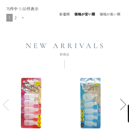
75
件中
1
-
50
件表示
新着順
価格が安い順
価格が高い順
1
2