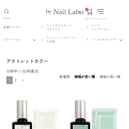
0
カート
メニュー
さがす
ジェルネイルキット
ベース
新着アイテム
LEDライト
トップジェル
リムーバー／クリーナー
カラージェル
ハンド&ボディケア
その他
アウトレットカラー
75
件中
1
-
50
件表示
新着順
価格が安い順
価格が高い順
1
2