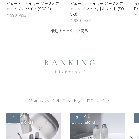
ビューティネイラー ソークオフ
ビューティネイラー ソークオフ
マ
クリップ ホワイト (SOC-1)
クリップ フット用 ホワイト (SO
Ba
C-3)
¥
990
¥
（税込）
¥
990
（税込）
最近チェックした商品
ジェルネイルキット／LEDライト