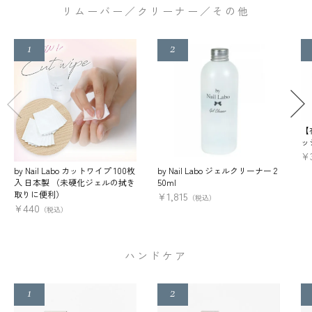
リムーバー／クリーナー／その他
【
ッ
¥
by Nail Labo カットワイプ 100枚
by Nail Labo ジェルクリーナー 2
入 日本製 （未硬化ジェルの拭き
50ml
取りに便利）
¥
1,815
（税込）
¥
440
（税込）
ハンドケア