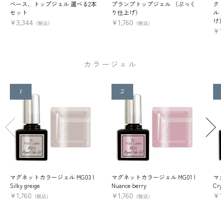
ベース、トップジェル 選べる2本
プランプトップジェル （ぷっく
ク
セット
り仕上げ）
ル
け
¥
3,344
¥
1,760
（税込）
（税込）
¥
カラージェル
マグネットカラージェル MG03 |
マグネットカラージェル MG01 |
マ
Silky greige
Nuance berry
Cry
¥
1,760
¥
1,760
¥
（税込）
（税込）