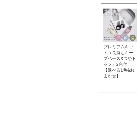
プレミアムキッ
ト（長持ちキー
プベース&つやト
ップ）2色付
【選べる1色&お
まかせ】