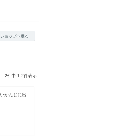
ショップへ戻る
2
件中
1
-
2
件表示
良いかんじに出