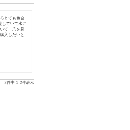
ころとても色合
児していて水に
ていて　爪を見
を購入したいと
2
件中
1
-
2
件表示