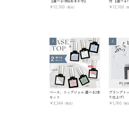
【選べる1色&おまかせ】
付 【選べる
¥
12,100
¥
12,100
（税込）
（
ベース、トップジェル 選べる2本
プランプトッ
セット
り仕上げ）
¥
3,344
¥
1,760
（税込）
（税