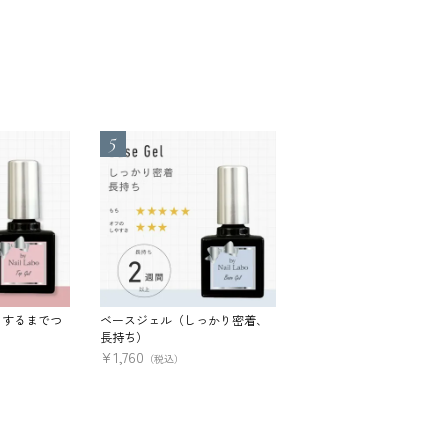
フするまでつ
ベースジェル（しっかり密着、
ノンワイプトップジェル
長持ち）
や、最上級）
¥
1,760
¥
1,760
（税込）
（税込）