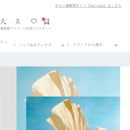
サロン様専用サイト［Nail Labo］はこちら
0
会員登録
マイページ
お気に入り
カート
ナー
ブランドから探す
ハンド&ボディケア