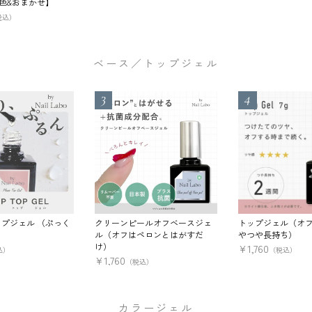
1色&おまかせ】
税込）
ベース／トップジェル
プジェル （ぷっく
クリーンピールオフベースジェ
トップジェル（オ
ル（オフはペロンとはがすだ
やつや長持ち）
け）
¥
1,760
込）
（税込）
¥
1,760
（税込）
カラージェル