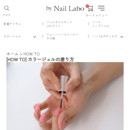
0
カート
メニュー
さがす
ジェルネイルキット
ベース
新着アイテム
LEDライト
トップジェル
リムーバー／クリーナー
カラージェル
ハンド&ボディケア
その他
ホーム
>
HOW TO
[HOW TO] カラージェルの塗り方