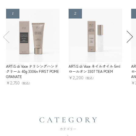
ARTiS di Voce ナリシングハンド
ARTiS di Voce ネイルオイル 5ml
AR
クリーム 40g 3306n FIRST POME
ロールオン 3307 TEA POEM
ロー
GRANATE
AN
¥
2,200
（税込）
¥
2,750
¥
（税込）