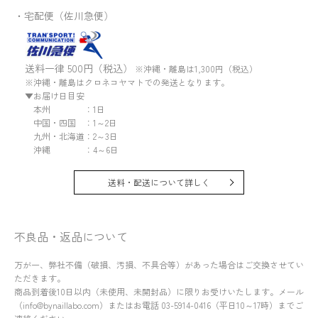
・宅配便（佐川急便）
送料一律 500円（税込）
※沖縄・離島は1,300円（税込）
※沖縄・離島はクロネコヤマトでの発送となります。
▼お届け日目安
本州 ：1日
中国・四国 ：1～2日
九州・北海道：2～3日
沖縄 ：4～6日
送料・配送について詳しく
不良品・返品について
万が一、弊社不備（破損、汚損、不具合等）があった場合はご交換させてい
ただきます。
商品到着後10日以内（未使用、未開封品）に限りお受けいたします。メール
（info@bynaillabo.com）またはお電話 03-5914-0416（平日10～17時）までご