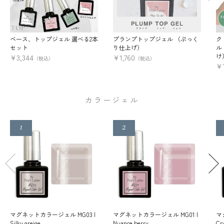
ベース、トップジェル 選べる2本
プランプトップジェル （ぷっく
ク
セット
り仕上げ）
ル
け
¥
3,344
¥
1,760
（税込）
（税込）
¥
カラージェル
マグネットカラージェル MG03 |
マグネットカラージェル MG01 |
マ
Silky greige
Nuance berry
Cry