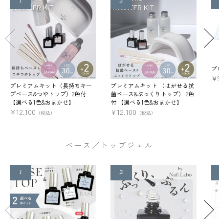
プ
¥
プレミアムキット（長持ちキー
プレミアムキット （はがせる抗
プベース&つやトップ）2色付
菌ベース&ぷっくりトップ） 2色
【選べる1色&おまかせ】
付 【選べる1色&おまかせ】
¥
12,100
¥
12,100
（税込）
（税込）
ベース／トップジェル