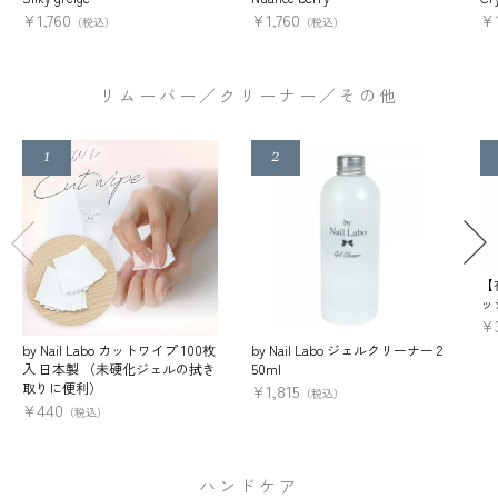
¥
1,760
¥
1,760
¥
（税込）
（税込）
リムーバー／クリーナー／その他
【
ッ
¥
by Nail Labo カットワイプ 100枚
by Nail Labo ジェルクリーナー 2
入 日本製 （未硬化ジェルの拭き
50ml
取りに便利）
¥
1,815
（税込）
¥
440
（税込）
ハンドケア