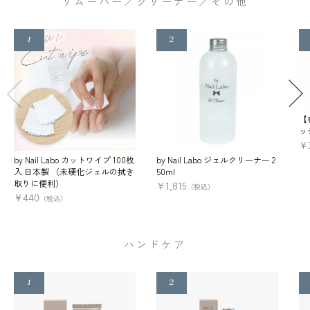
リムーバー／クリーナー／その他
【
ッ
¥
by Nail Labo カットワイプ 100枚
by Nail Labo ジェルクリーナー 2
入 日本製 （未硬化ジェルの拭き
50ml
取りに便利）
¥
1,815
（税込）
¥
440
（税込）
ハンドケア