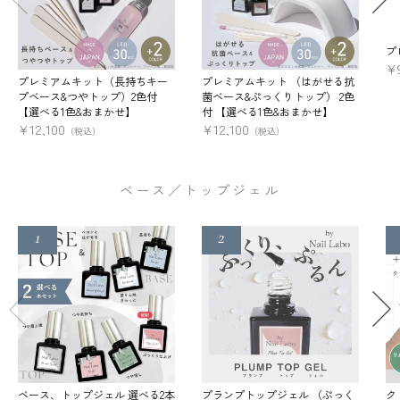
プ
¥
プレミアムキット（長持ちキー
プレミアムキット （はがせる抗
プベース&つやトップ）2色付
菌ベース&ぷっくりトップ） 2色
【選べる1色&おまかせ】
付 【選べる1色&おまかせ】
¥
12,100
¥
12,100
（税込）
（税込）
ベース／トップジェル
ベース、トップジェル 選べる2本
プランプトップジェル （ぷっく
ク