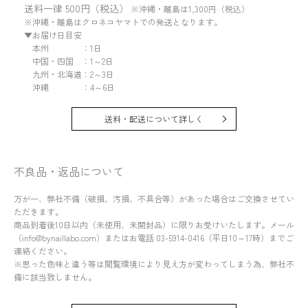
送料一律 500円（税込）
※沖縄・離島は1,300円（税込）
※沖縄・離島はクロネコヤマトでの発送となります。
▼お届け日目安
本州 ：1日
中国・四国 ：1～2日
九州・北海道：2～3日
沖縄 ：4～6日
送料・配送について詳しく
不良品・返品について
万が一、弊社不備（破損、汚損、不具合等）があった場合はご交換させてい
ただきます。
商品到着後10日以内（未使用、未開封品）に限りお受けいたします。メール
（info@bynaillabo.com）またはお電話 03-5914-0416（平日10～17時）までご
連絡ください。
※思った色味と違う等は閲覧環境により見え方が変わってしまう為、弊社不
備に該当致しません。