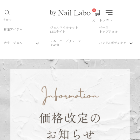
0
カート
メニュー
さがす
ジェルネイルキット
ベース
新着アイテム
LEDライト
トップジェル
リムーバー／クリーナー
カラージェル
ハンド&ボディケア
その他