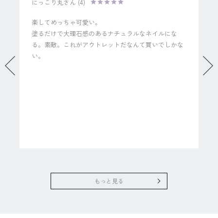
にっこり丸
4
楽してめっちゃ可愛い。

塗るだけで大理石感のあるナチュラルなネイルにな
る。素敵。これがアウトレットだなんて買いでしかな
い。
もっと見る