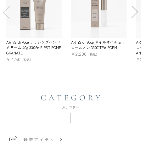
ARTiS di Voce ナリシングハンド
ARTiS di Voce ネイルオイル 5ml
AR
クリーム 40g 3306n FIRST POME
ロールオン 3307 TEA POEM
ロー
GRANATE
AN
¥
2,200
（税込）
¥
2,750
¥
（税込）
新着アイテム