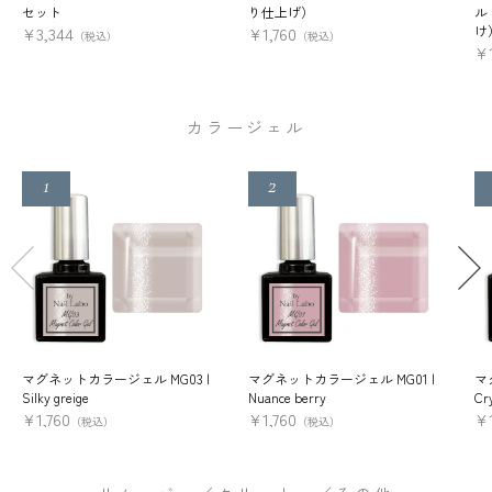
セット
り仕上げ）
ル
け
¥
3,344
¥
1,760
（税込）
（税込）
¥
カラージェル
マグネットカラージェル MG03 |
マグネットカラージェル MG01 |
マ
Silky greige
Nuance berry
Cry
¥
1,760
¥
1,760
¥
（税込）
（税込）