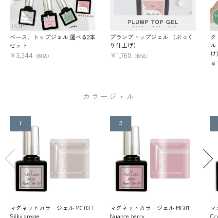
ベース、トップジェル 選べる2本
プランプトップジェル （ぷっく
ク
セット
り仕上げ）
ル
け
¥
3,344
¥
1,760
（税込）
（税込）
¥
カラージェル
マグネットカラージェル MG03 |
マグネットカラージェル MG01 |
マ
Silky greige
Nuance berry
Cry