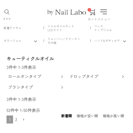
0
カート
メニュー
さがす
ジェルネイルキット
ベース
新着アイテム
LEDライト
トップジェル
リムーバー／クリーナー
カラージェル
ハンド&ボディケア
その他
キューティクルオイル
3
件中
1
-
3
件表示
ロールオンタイプ
ドロップタイプ
ブラシタイプ
3
件中
1
-
3
件表示
53
件中
1
-
50
件表示
新着順
価格が安い順
価格が高い順
1
2