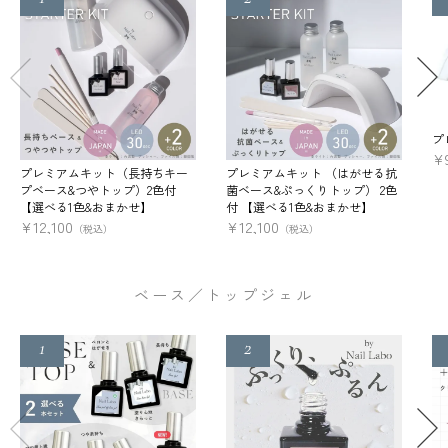
プ
¥
プレミアムキット（長持ちキー
プレミアムキット （はがせる抗
プベース&つやトップ）2色付
菌ベース&ぷっくりトップ） 2色
【選べる1色&おまかせ】
付 【選べる1色&おまかせ】
¥
12,100
¥
12,100
（税込）
（税込）
ベース／トップジェル