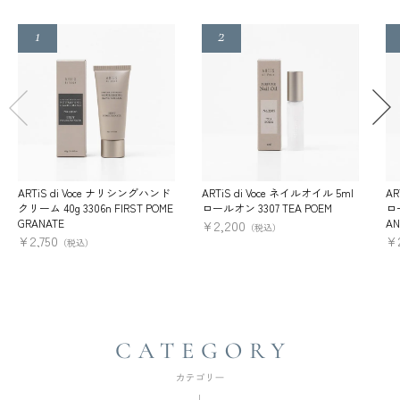
ARTiS di Voce ナリシングハンド
ARTiS di Voce ネイルオイル 5ml
AR
クリーム 40g 3306n FIRST POME
ロールオン 3307 TEA POEM
ロー
GRANATE
AN
¥
2,200
（税込）
¥
2,750
¥
（税込）