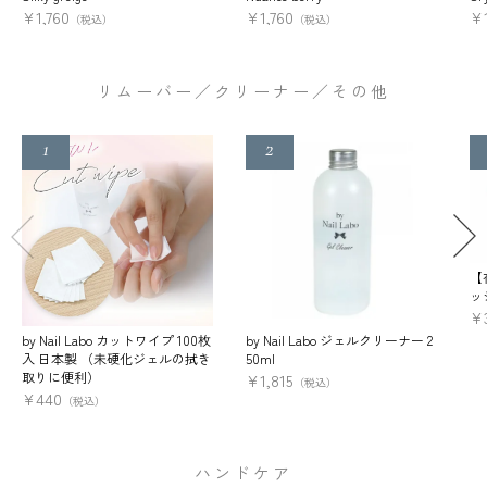
¥
1,760
¥
1,760
¥
（税込）
（税込）
リムーバー／クリーナー／その他
【
ッ
¥
by Nail Labo カットワイプ 100枚
by Nail Labo ジェルクリーナー 2
入 日本製 （未硬化ジェルの拭き
50ml
取りに便利）
¥
1,815
（税込）
¥
440
（税込）
ハンドケア