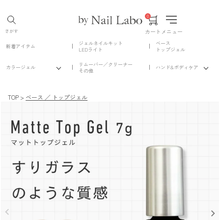
0
カート
メニュー
さがす
ジェルネイルキット
ベース
新着アイテム
LEDライト
トップジェル
リムーバー／クリーナー
カラージェル
ハンド&ボディケア
その他
TOP
ベース ／ トップジェル