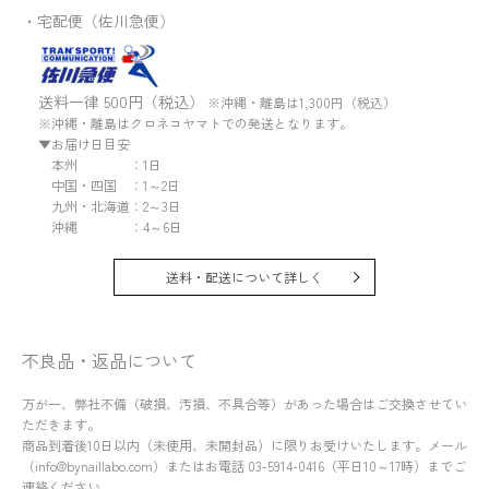
・宅配便（佐川急便）
送料一律 500円（税込）
※沖縄・離島は1,300円（税込）
※沖縄・離島はクロネコヤマトでの発送となります。
▼お届け日目安
本州 ：1日
中国・四国 ：1～2日
九州・北海道：2～3日
沖縄 ：4～6日
送料・配送について詳しく
不良品・返品について
万が一、弊社不備（破損、汚損、不具合等）があった場合はご交換させてい
ただきます。
商品到着後10日以内（未使用、未開封品）に限りお受けいたします。メール
（info@bynaillabo.com）またはお電話 03-5914-0416（平日10～17時）までご
連絡ください。