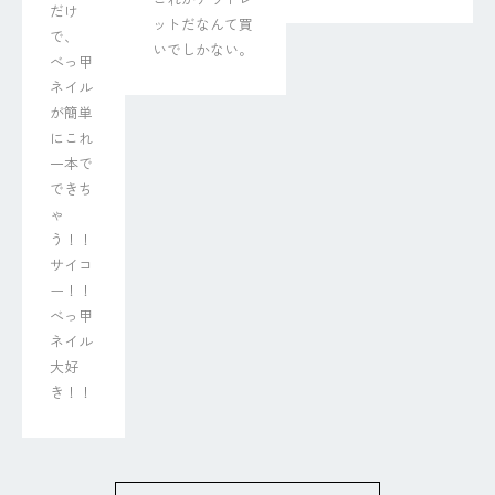
だけ
ットだなんて買
で、

いでしかない。
べっ甲
ネイル
が簡単
にこれ
一本で
できち
ゃ
う！！

サイコ
ー！！
べっ甲
ネイル
大好
き！！