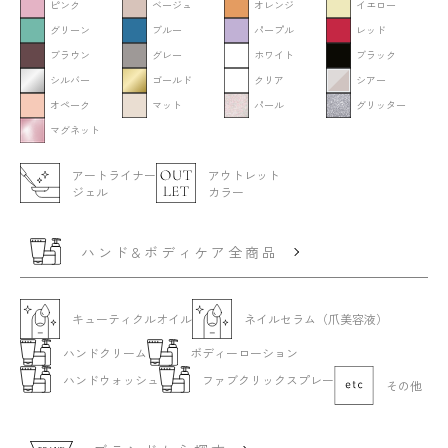
ピンク
ベージュ
オレンジ
イエロー
グリーン
ブルー
パープル
レッド
ブラウン
グレー
ホワイト
ブラック
シルバー
ゴールド
クリア
シアー
オペーク
マット
パール
グリッター
マグネット
アートライナー
アウトレット
ジェル
カラー
ハンド&ボディケア全商品
キューティクルオイル
ネイルセラム（爪美容液）
ハンドクリーム
ボディーローション
ハンドウォッシュ
ファブクリックスプレー
その他