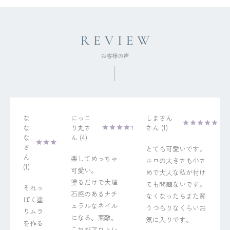
な
にっこ
しまさん
な
り丸
1
な
4
とても可愛いです。
楽してめっちゃ
ホロの大きさも小さ
1
可愛い。

めで大人な私が付け
塗るだけで大理
ても問題ないです。
それっ
石感のあるナチ
なくなったらまた買
ぽく塗
ュラルなネイル
うつもりなくらいお
りムラ
になる。素敵。
気に入りです。
を作る
これがアウトレ