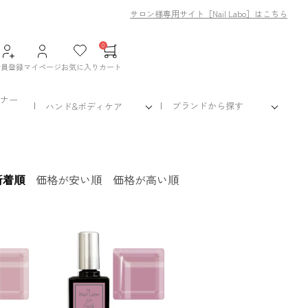
サロン様専用サイト［Nail Labo］はこちら
0
会員登録
マイページ
お気に入り
カート
ナー
ブランドから探す
ハンド&ボディケア
新着順
価格が安い順
価格が高い順