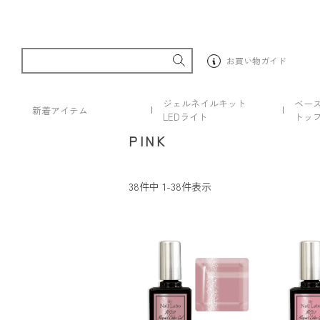
お買い物ガイド
ジェルネイルキット
ベー
新着アイテム
LEDライト
トッ
PINK
38
件中
1
-
38
件表示