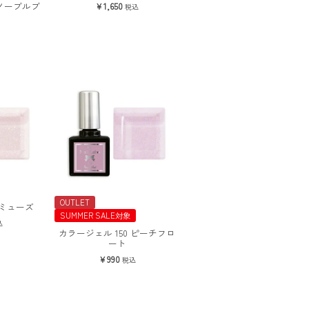
 ノーブルブ
1,650
税込
OUTLET
 ミューズ
SUMMER SALE対象
込
カラージェル 150 ピーチフロ
ート
990
税込