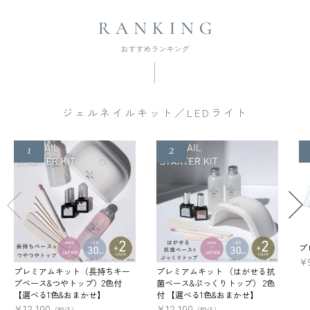
ジェルネイルキット／LEDライト
プ
¥
プレミアムキット（長持ちキー
プレミアムキット （はがせる抗
プベース&つやトップ）2色付
菌ベース&ぷっくりトップ） 2色
【選べる1色&おまかせ】
付 【選べる1色&おまかせ】
¥
12,100
¥
12,100
（税込）
（税込）