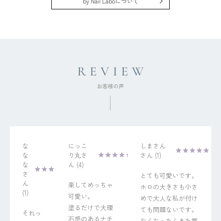
by Nail Laboについて
な
にっこ
しまさん
な
り丸
1
な
4
とても可愛いです。
楽してめっちゃ
ホロの大きさも小さ
1
可愛い。

めで大人な私が付け
塗るだけで大理
ても問題ないです。
それっ
石感のあるナチ
なくなったらまた買