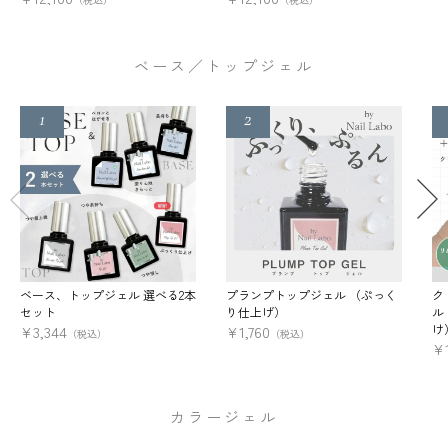
ベース／トップジェル
ベース、トップジェル 選べる2本
プランプトップジェル （ぷっく
ク
セット
り仕上げ）
ル
け
¥
3,344
¥
1,760
（税込）
（税込）
¥
カラージェル