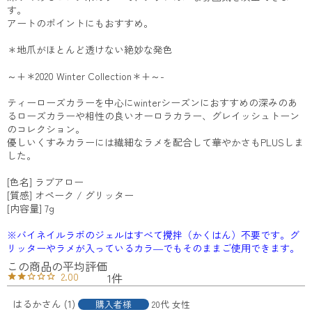
す。
アートのポイントにもおすすめ。
＊地爪がほとんど透けない絶妙な発色
～+＊2020 Winter Collection＊+～-
ティーローズカラーを中心にwinterシーズンにおすすめの深みのあ
るローズカラーや相性の良いオーロラカラー、グレイッシュトーン
のコレクション。
優しいくすみカラーには繊細なラメを配合して華やかさもPLUSしま
した。
[色名] ラブアロー
[質感] オペーク / グリッター
[内容量] 7g
※バイネイルラボのジェルはすべて攪拌（かくはん）不要です。グ
リッターやラメが入っているカラ―でもそのままご使用できます。
2.00
1
はるか
1
購入者様
20代
女性