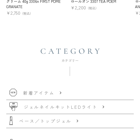
クリーム 40g 3306n FIRST POME
ロールオン 3307 TEA POEM
ロー
GRANATE
AN
¥
2,200
（税込）
¥
2,750
¥
（税込）
新着アイテム
ジェルネイルキット
LEDライト
ベース／トップジェル