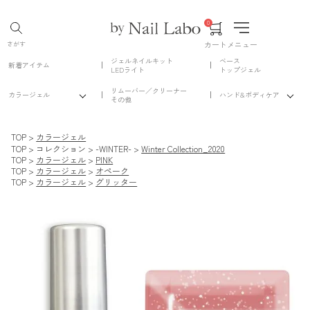
0
カート
メニュー
さがす
ジェルネイルキット
ベース
新着アイテム
LEDライト
トップジェル
リムーバー／クリーナー
カラージェル
ハンド&ボディケア
その他
TOP
カラージェル
TOP
コレクション
-WINTER-
Winter Collection_2020
TOP
カラージェル
PINK
TOP
カラージェル
オペーク
TOP
カラージェル
グリッター