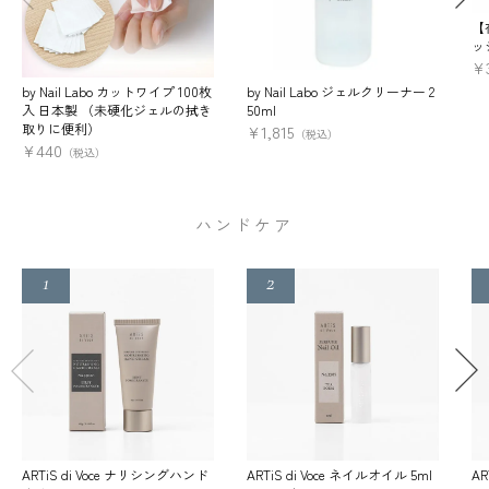
【
ッ
¥
by Nail Labo カットワイプ 100枚
by Nail Labo ジェルクリーナー 2
入 日本製 （未硬化ジェルの拭き
50ml
取りに便利）
¥
1,815
（税込）
¥
440
（税込）
ハンドケア
ARTiS di Voce ナリシングハンド
ARTiS di Voce ネイルオイル 5ml
AR