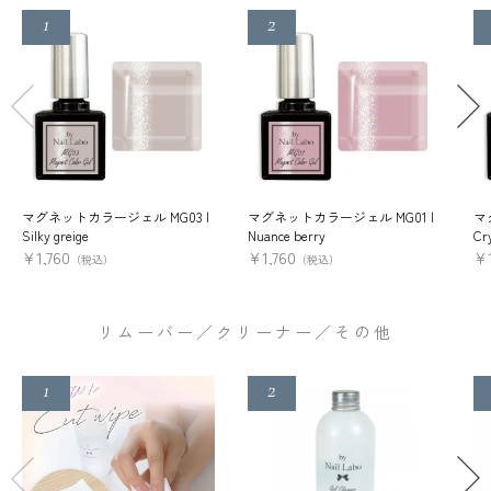
マグネットカラージェル MG03 |
マグネットカラージェル MG01 |
マ
Silky greige
Nuance berry
Cry
¥
1,760
¥
1,760
¥
（税込）
（税込）
リムーバー／クリーナー／その他