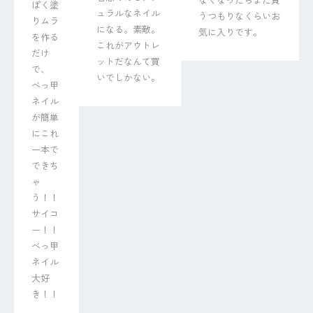
ぽく塗
ュラルなネイル
うつもりなくらいお
りムラ
になる。素敵。
気に入りです。
を作る
これがアウトレ
だけ
ットだなんて買
で、

いでしかない。
べっ甲
ネイル
が簡単
にこれ
一本で
できち
ゃ
う！！

サイコ
ー！！
べっ甲
ネイル
大好
き！！