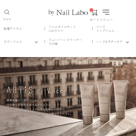
0
カート
メニュー
さがす
ジェルネイルキット
ベース
新着アイテム
LEDライト
トップジェル
リムーバー／クリーナー
カラージェル
ハンド&ボディケア
その他