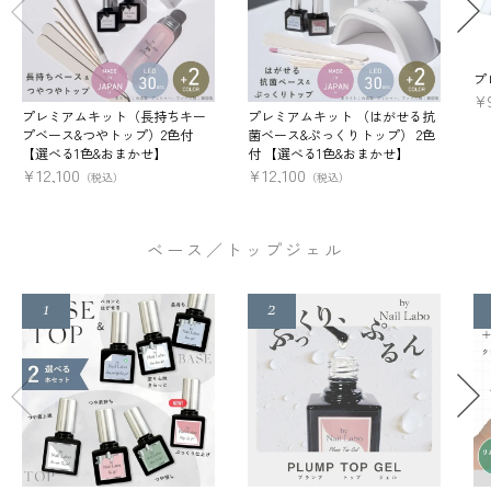
プ
¥
プレミアムキット（長持ちキー
プレミアムキット （はがせる抗
プベース&つやトップ）2色付
菌ベース&ぷっくりトップ） 2色
【選べる1色&おまかせ】
付 【選べる1色&おまかせ】
¥
12,100
¥
12,100
（税込）
（税込）
ベース／トップジェル