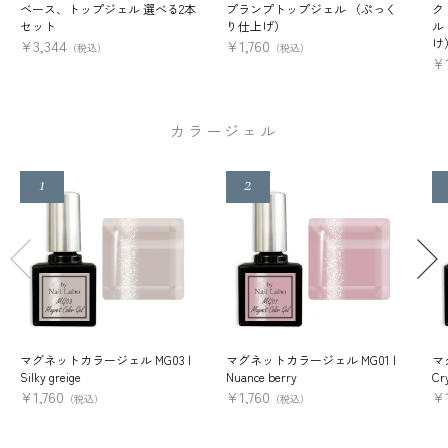
ベース、トップジェル 選べる2本
プランプトップジェル （ぷっく
ク
セット
り仕上げ）
ル
け
¥
3,344
¥
1,760
（税込）
（税込）
¥
カラージェル
マグネットカラージェル MG03 |
マグネットカラージェル MG01 |
マ
Silky greige
Nuance berry
Cry
¥
1,760
¥
1,760
¥
（税込）
（税込）