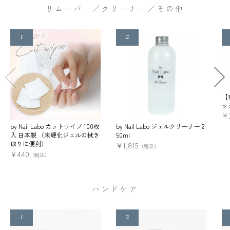
リムーバー／クリーナー／その他
【
ッ
¥
by Nail Labo カットワイプ 100枚
by Nail Labo ジェルクリーナー 2
入 日本製 （未硬化ジェルの拭き
50ml
取りに便利）
¥
1,815
（税込）
¥
440
（税込）
ハンドケア