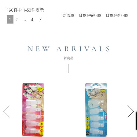
166
件中
1
-
50
件表示
新着順
価格が安い順
価格が高い順
1
2
…
4