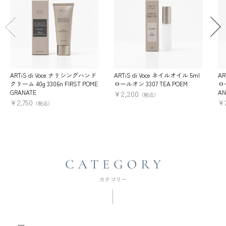
ARTiS di Voce ナリシングハンド
ARTiS di Voce ネイルオイル 5ml
AR
クリーム 40g 3306n FIRST POME
ロールオン 3307 TEA POEM
ロー
GRANATE
AN
¥
2,200
（税込）
¥
2,750
¥
（税込）