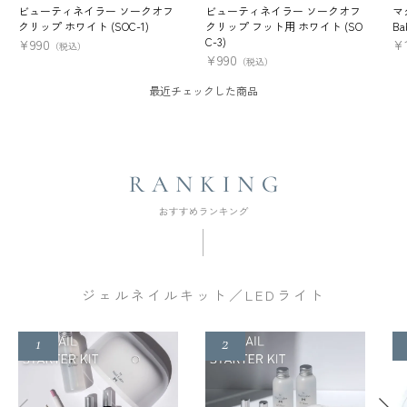
ビューティネイラー ソークオフ
ビューティネイラー ソークオフ
マ
クリップ ホワイト (SOC-1)
クリップ フット用 ホワイト (SO
Ba
C-3)
¥
990
¥
（税込）
¥
990
（税込）
最近チェックした商品
ジェルネイルキット／LEDライト