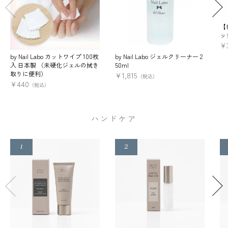
【
ッ
¥
by Nail Labo カットワイプ 100枚
by Nail Labo ジェルクリーナー 2
入 日本製 （未硬化ジェルの拭き
50ml
取りに便利）
¥
1,815
（税込）
¥
440
（税込）
ハンドケア