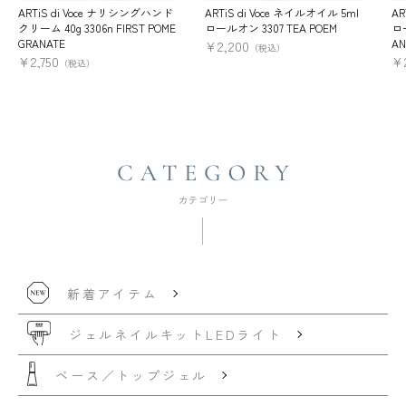
ARTiS di Voce ナリシングハンド
ARTiS di Voce ネイルオイル 5ml
AR
クリーム 40g 3306n FIRST POME
ロールオン 3307 TEA POEM
ロー
GRANATE
AN
¥
2,200
（税込）
¥
2,750
¥
（税込）
新着アイテム
ジェルネイルキット
LEDライト
ベース／トップジェル