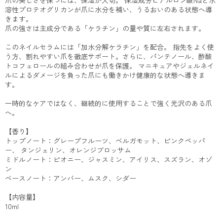
溶性プロテオグリカンが爪に水分を補い、うるおいのある状態へ導
きます。
爪の強さは主成分である「ケラチン」の量や質に左右されます。
このネイルセラムには「加水分解ケラチン」を配合。 指先をよく使
う方、割れやすい爪を徹底サポート。さらに、パンテノール、酢酸
トコフェロールの組み合わせが爪を保護。 マニキュアやジェルネイ
ルによるダメージを負った爪にも働きかけ健康的な状態へ導きま
す。
一時的なケアではなく、継続的に使用することで強く光沢のある爪
へ。
【香り】
トップノート：グレープフルーツ、ベルガモット、ピンクペッパ
ー、 タンジェリン、オレンジブロッサム
ミドルノート：ピオニー、ジャスミン、アイリス、スズラン、オゾ
ン
ベースノート：アンバー、ムスク、シダー
【内容量】
10ml