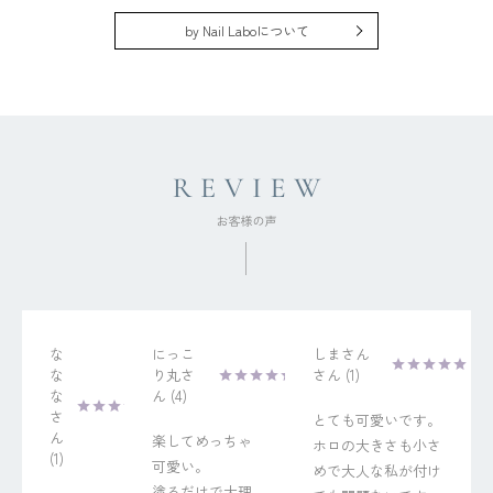
by Nail Laboについて
な
にっこ
しまさん
な
り丸
1
な
4
とても可愛いです。
楽してめっちゃ
ホロの大きさも小さ
1
可愛い。

めで大人な私が付け
塗るだけで大理