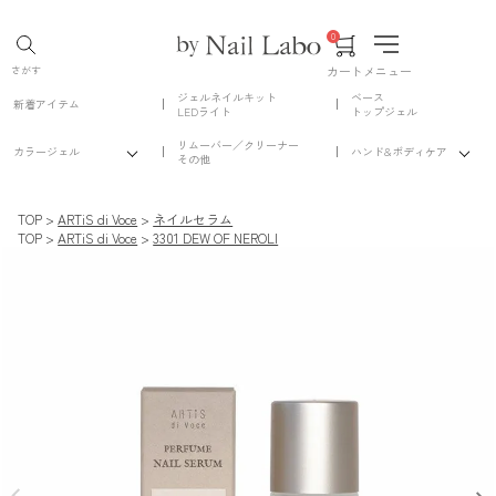
0
カート
メニュー
さがす
ジェルネイルキット
ベース
新着アイテム
LEDライト
トップジェル
リムーバー／クリーナー
カラージェル
ハンド&ボディケア
その他
TOP
ARTiS di Voce
ネイルセラム
TOP
ARTiS di Voce
3301 DEW OF NEROLI