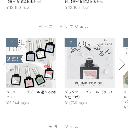
【選べる1色&おまかせ】
付 【選べる1色&おまかせ】
¥
12,100
¥
12,100
（税込）
（税込）
ベース／トップジェル
ベース、トップジェル 選べる2本
プランプトップジェル （ぷっく
ク
セット
り仕上げ）
ル
け
¥
3,344
¥
1,760
（税込）
（税込）
¥
カラージェル