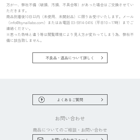
万が一、弊社不備（破損、汚損、不具合等）があった場合はご交換させてい
ただきます。
商品到着後10日以内（未使用、未開封品）に限りお受けいたします。メール
（info@bynaillabo.com）またはお電話 03-5914-0416（平日10～17時）までご
連絡ください。
※思った色味と違う等は閲覧環境により見え方が変わってしまう為、弊社不
備に該当致しません。
不良品・返品について詳しく
よくあるご質問
お問い合わせ
商品についてのご相談・
お問い合わせ
お問い合わせフォーム