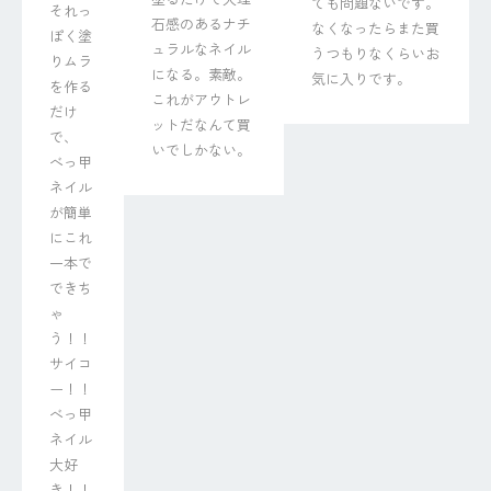
ても問題ないです。
それっ
石感のあるナチ
なくなったらまた買
ぽく塗
ュラルなネイル
うつもりなくらいお
りムラ
になる。素敵。
気に入りです。
を作る
これがアウトレ
だけ
ットだなんて買
で、

いでしかない。
べっ甲
ネイル
が簡単
にこれ
一本で
できち
ゃ
う！！

サイコ
ー！！
べっ甲
ネイル
大好
き！！