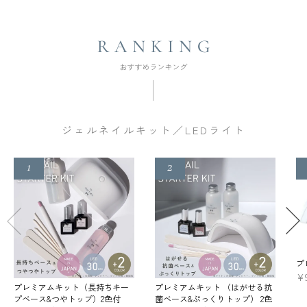
ジェルネイルキット／LEDライト
プ
¥
プレミアムキット（長持ちキー
プレミアムキット （はがせる抗
プベース&つやトップ）2色付
菌ベース&ぷっくりトップ） 2色