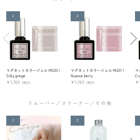
マグネットカラージェル MG03 |
マグネットカラージェル MG01 |
マ
Silky greige
Nuance berry
Cry
¥
1,760
¥
1,760
¥
（税込）
（税込）
リムーバー／クリーナー／その他