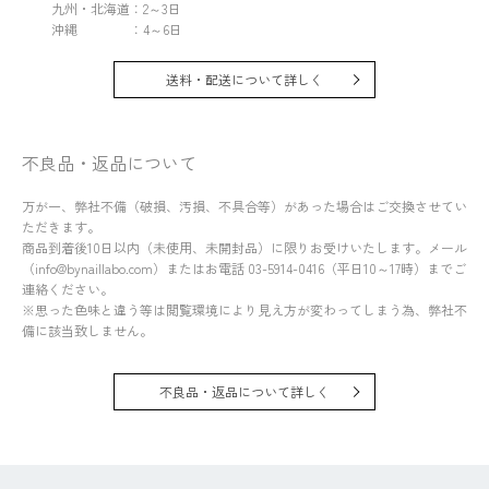
九州・北海道：2～3日
沖縄 ：4～6日
送料・配送について詳しく
不良品・返品について
万が一、弊社不備（破損、汚損、不具合等）があった場合はご交換させてい
ただきます。
商品到着後10日以内（未使用、未開封品）に限りお受けいたします。メール
（info@bynaillabo.com）またはお電話 03-5914-0416（平日10～17時）までご
連絡ください。
※思った色味と違う等は閲覧環境により見え方が変わってしまう為、弊社不
備に該当致しません。
不良品・返品について詳しく