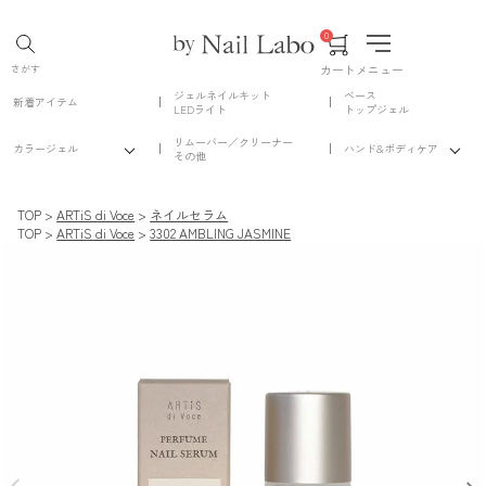
0
カート
メニュー
さがす
ジェルネイルキット
ベース
新着アイテム
LEDライト
トップジェル
リムーバー／クリーナー
カラージェル
ハンド&ボディケア
その他
TOP
ARTiS di Voce
ネイルセラム
TOP
ARTiS di Voce
3302 AMBLING JASMINE