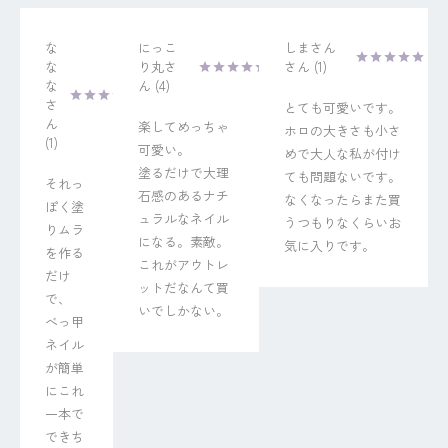
な
にっこ
しまさん
な
り丸
1
な
4
とても可愛いです。
楽してめっちゃ
ホロの大きさも小さ
1
可愛い。

めで大人な私が付け
塗るだけで大理
ても問題ないです。
それっ
石感のあるナチ
なくなったらまた買
ぽく塗
ュラルなネイル
うつもりなくらいお
りムラ
になる。素敵。
気に入りです。
を作る
これがアウトレ
だけ
ットだなんて買
で、

いでしかない。
べっ甲
ネイル
が簡単
にこれ
一本で
できち