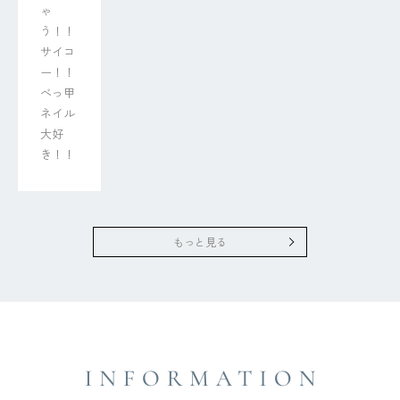
ゃ
う！！

サイコ
ー！！
べっ甲
ネイル
大好
き！！
もっと見る