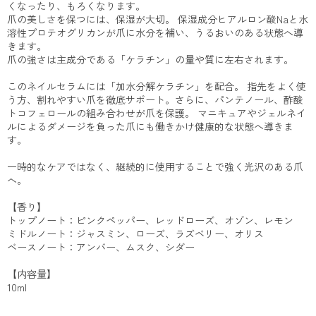
くなったり、もろくなります。
爪の美しさを保つには、保湿が大切。 保湿成分ヒアルロン酸Naと水
溶性プロテオグリカンが爪に水分を補い、うるおいのある状態へ導
きます。
爪の強さは主成分である「ケラチン」の量や質に左右されます。
このネイルセラムには「加水分解ケラチン」を配合。 指先をよく使
う方、割れやすい爪を徹底サポート。さらに、パンテノール、酢酸
トコフェロールの組み合わせが爪を保護。 マニキュアやジェルネイ
ルによるダメージを負った爪にも働きかけ健康的な状態へ導きま
す。
一時的なケアではなく、継続的に使用することで強く光沢のある爪
へ。
【香り】
トップノート：ピンクペッパー、レッドローズ、オゾン、レモン
ミドルノート：ジャスミン、ローズ、ラズベリー、オリス
ベースノート：アンバー、ムスク、シダー
【内容量】
10ml