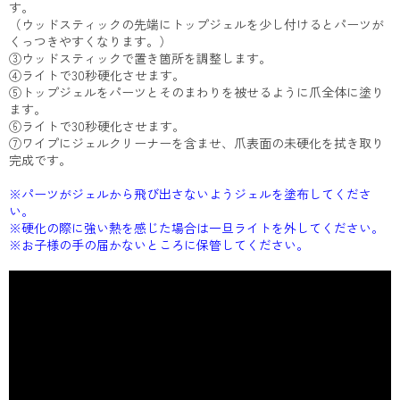
す。
（ウッドスティックの先端にトップジェルを少し付けるとパーツが
くっつきやすくなります。）
③ウッドスティックで置き箇所を調整します。
④ライトで30秒硬化させます。
⑤トップジェルをパーツとそのまわりを被せるように爪全体に塗り
ます。
⑥ライトで30秒硬化させます。
⑦ワイプにジェルクリーナーを含ませ、爪表面の未硬化を拭き取り
完成です。
※パーツがジェルから飛び出さないようジェルを塗布してくださ
い。
※硬化の際に強い熱を感じた場合は一旦ライトを外してください。
※お子様の手の届かないところに保管してください。