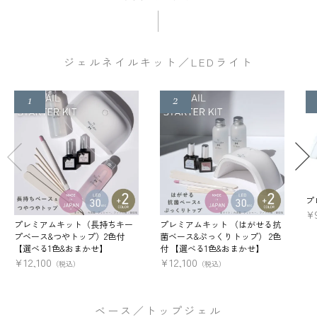
ジェルネイルキット／LEDライト
プ
¥
プレミアムキット（長持ちキー
プレミアムキット （はがせる抗
プベース&つやトップ）2色付
菌ベース&ぷっくりトップ） 2色
【選べる1色&おまかせ】
付 【選べる1色&おまかせ】
¥
12,100
¥
12,100
（税込）
（税込）
ベース／トップジェル