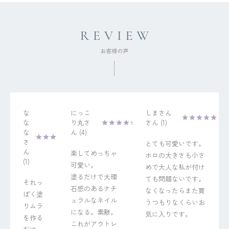
な
にっこ
しまさん
な
り丸
1
な
4
とても可愛いです。
楽してめっちゃ
ホロの大きさも小さ
1
可愛い。

めで大人な私が付け
塗るだけで大理
ても問題ないです。
それっ
石感のあるナチ
なくなったらまた買
ぽく塗
ュラルなネイル
うつもりなくらいお
りムラ
になる。素敵。
気に入りです。
を作る
これがアウトレ