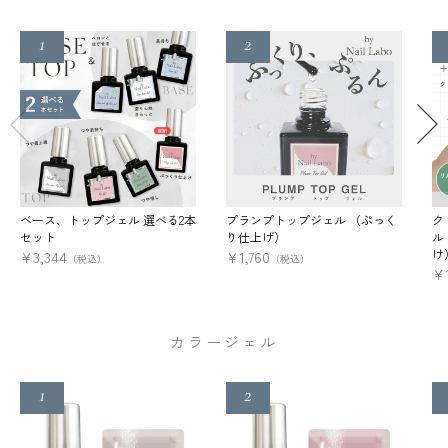
ベース、トップジェル 選べる2本
プランプトップジェル （ぷっく
ク
セット
り仕上げ）
ル
け
¥
3,344
¥
1,760
（税込）
（税込）
¥
カラージェル