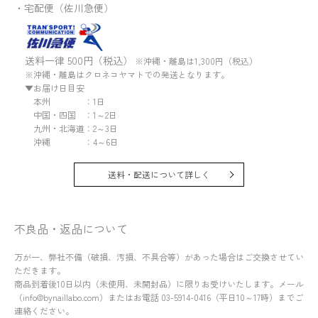
・宅配便（佐川急便）
送料一律 500円（税込）
※沖縄・離島は1,300円（税込）
※沖縄・離島はクロネコヤマトでの発送となります。
▼お届け日目安
本州 ：1日
中国・四国 ：1～2日
九州・北海道：2～3日
沖縄 ：4～6日
送料・配送について詳しく
不良品・返品について
万が一、弊社不備（破損、汚損、不具合等）があった場合はご交換させてい
ただきます。
商品到着後10日以内（未使用、未開封品）に限りお受けいたします。メール
（info@bynaillabo.com）またはお電話 03-5914-0416（平日10～17時）までご
連絡ください。