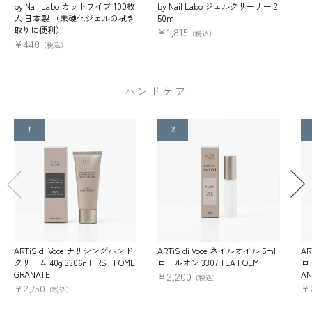
by Nail Labo カットワイプ 100枚
by Nail Labo ジェルクリーナー 2
入 日本製 （未硬化ジェルの拭き
50ml
取りに便利）
¥
1,815
（税込）
¥
440
（税込）
ハンドケア
ARTiS di Voce ナリシングハンド
ARTiS di Voce ネイルオイル 5ml
AR
クリーム 40g 3306n FIRST POME
ロールオン 3307 TEA POEM
ロー
GRANATE
AN
¥
2,200
（税込）
¥
2,750
¥
（税込）