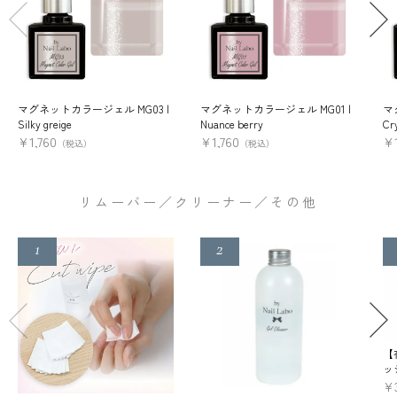
マグネットカラージェル MG03 |
マグネットカラージェル MG01 |
マ
Silky greige
Nuance berry
Cry
¥
1,760
¥
1,760
¥
（税込）
（税込）
リムーバー／クリーナー／その他
【
ッ
¥