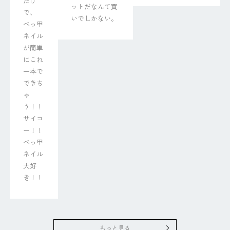
だけ
ットだなんて買
で、

いでしかない。
べっ甲
ネイル
が簡単
にこれ
一本で
できち
ゃ
う！！

サイコ
ー！！
べっ甲
ネイル
大好
き！！
もっと見る