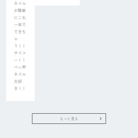
ネイル
が簡単
にこれ
一本で
できち
ゃ
う！！

サイコ
ー！！
べっ甲
ネイル
大好
き！！
もっと見る