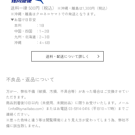
送料一律 500円（税込）
※沖縄・離島は1,300円（税込）
※沖縄・離島はクロネコヤマトでの発送となります。
▼お届け日目安
本州 ：1日
中国・四国 ：1～2日
九州・北海道：2～3日
沖縄 ：4～6日
送料・配送について詳しく
不良品・返品について
万が一、弊社不備（破損、汚損、不具合等）があった場合はご交換させてい
ただきます。
商品到着後10日以内（未使用、未開封品）に限りお受けいたします。メール
（info@bynaillabo.com）またはお電話 03-5914-0416（平日10～17時）までご
連絡ください。
※思った色味と違う等は閲覧環境により見え方が変わってしまう為、弊社不
備に該当致しません。