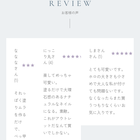
な
にっこ
しまさん
な
り丸
1
な
4
とても可愛いです。
楽してめっちゃ
ホロの大きさも小さ
1
可愛い。

めで大人な私が付け
塗るだけで大理
ても問題ないです。
それっ
石感のあるナチ
なくなったらまた買
ぽく塗
ュラルなネイル
うつもりなくらいお
りムラ
になる。素敵。
気に入りです。
を作る
これがアウトレ
だけ
ットだなんて買
で、

いでしかない。
べっ甲