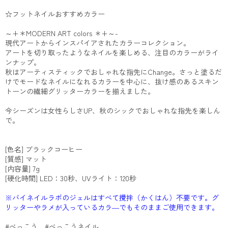
☆フットネイルおすすめカラー
～+＊MODERN ART colors ＊+～-
現代アートからインスパイアされたカラーコレクション。
アートを切り取ったようなネイルを楽しめる、注目のカラーがライ
ンナップ。
秋はアーティスティックでおしゃれな指先にChange。さっと塗るだ
けでモードなネイルになれるカラーを中心に、抜け感のあるスキン
トーンの繊細グリッターカラーを揃えました。
今シーズンは女性らしさUP、秋のシックでおしゃれな指先を楽しん
で。
[色名] ブラックコーヒー
[質感] マット
[内容量] 7g
[硬化時間] LED：30秒、UVライト：120秒
※バイネイルラボのジェルはすべて攪拌（かくはん）不要です。グ
リッターやラメが入っているカラ―でもそのままご使用できます。
#べっこう #べっこうネイル