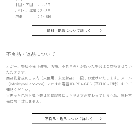
中国・四国 ：1～2日
九州・北海道：2～3日
沖縄 ：4～6日
送料・配送について詳しく
不良品・返品について
万が一、弊社不備（破損、汚損、不具合等）があった場合はご交換させてい
ただきます。
商品到着後10日以内（未使用、未開封品）に限りお受けいたします。メール
（info@bynaillabo.com）またはお電話 03-5914-0416（平日10～17時）までご
連絡ください。
※思った色味と違う等は閲覧環境により見え方が変わってしまう為、弊社不
備に該当致しません。
不良品・返品について詳しく