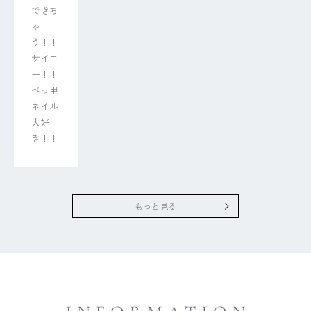
できち
ゃ
う！！

サイコ
ー！！
べっ甲
ネイル
大好
き！！
もっと見る