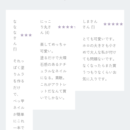
な
にっこ
しまさん
な
り丸
1
な
4
とても可愛いです。
楽してめっちゃ
ホロの大きさも小さ
1
可愛い。

めで大人な私が付け
塗るだけで大理
ても問題ないです。
それっ
石感のあるナチ
なくなったらまた買
ぽく塗
ュラルなネイル
うつもりなくらいお
りムラ
になる。素敵。
気に入りです。
を作る
これがアウトレ
だけ
ットだなんて買
で、

いでしかない。
べっ甲
ネイル
が簡単
にこれ
一本で