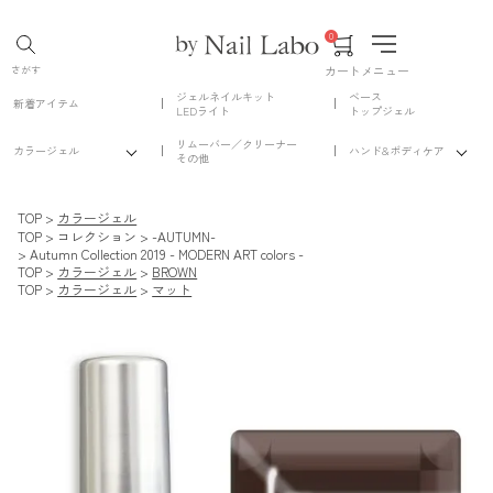
0
カート
メニュー
さがす
ジェルネイルキット
ベース
新着アイテム
LEDライト
トップジェル
リムーバー／クリーナー
カラージェル
ハンド&ボディケア
その他
TOP
カラージェル
TOP
コレクション
-AUTUMN-
Autumn Collection 2019 - MODERN ART colors -
TOP
カラージェル
BROWN
TOP
カラージェル
マット