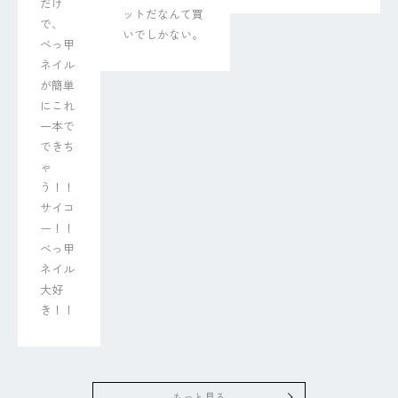
だけ
ットだなんて買
で、

いでしかない。
べっ甲
ネイル
が簡単
にこれ
一本で
できち
ゃ
う！！

サイコ
ー！！
べっ甲
ネイル
大好
き！！
もっと見る