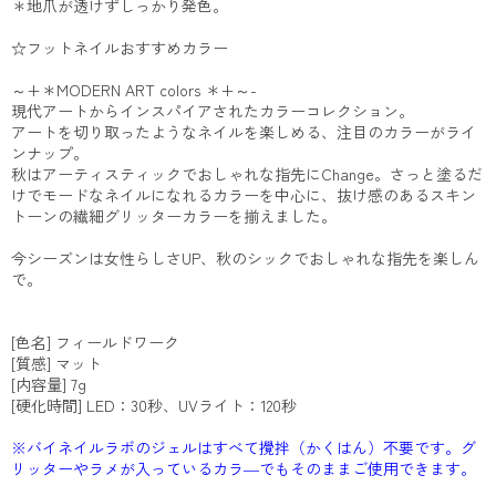
＊地爪が透けずしっかり発色。
☆フットネイルおすすめカラー
～+＊MODERN ART colors ＊+～-
現代アートからインスパイアされたカラーコレクション。
アートを切り取ったようなネイルを楽しめる、注目のカラーがライ
ンナップ。
秋はアーティスティックでおしゃれな指先にChange。さっと塗るだ
けでモードなネイルになれるカラーを中心に、抜け感のあるスキン
トーンの繊細グリッターカラーを揃えました。
今シーズンは女性らしさUP、秋のシックでおしゃれな指先を楽しん
で。
[色名] フィールドワーク
[質感] マット
[内容量] 7g
[硬化時間] LED：30秒、UVライト：120秒
※バイネイルラボのジェルはすべて攪拌（かくはん）不要です。グ
リッターやラメが入っているカラ―でもそのままご使用できます。