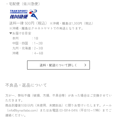
・宅配便（佐川急便）
送料一律 500円（税込）
※沖縄・離島は1,300円（税込）
※沖縄・離島はクロネコヤマトでの発送となります。
▼お届け日目安
本州 ：1日
中国・四国 ：1～2日
九州・北海道：2～3日
沖縄 ：4～6日
送料・配送について詳しく
不良品・返品について
万が一、弊社不備（破損、汚損、不具合等）があった場合はご交換させてい
ただきます。
商品到着後10日以内（未使用、未開封品）に限りお受けいたします。メール
（info@bynaillabo.com）またはお電話 03-5914-0416（平日10～17時）までご
連絡ください。