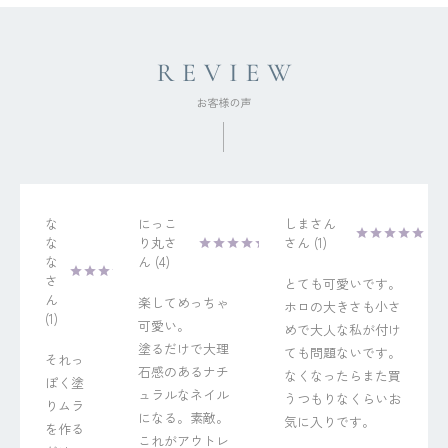
な
にっこ
しまさん
な
り丸
1
な
4
とても可愛いです。
楽してめっちゃ
ホロの大きさも小さ
1
可愛い。

めで大人な私が付け
塗るだけで大理
ても問題ないです。
それっ
石感のあるナチ
なくなったらまた買
ぽく塗
ュラルなネイル
うつもりなくらいお
りムラ
になる。素敵。
気に入りです。
を作る
これがアウトレ