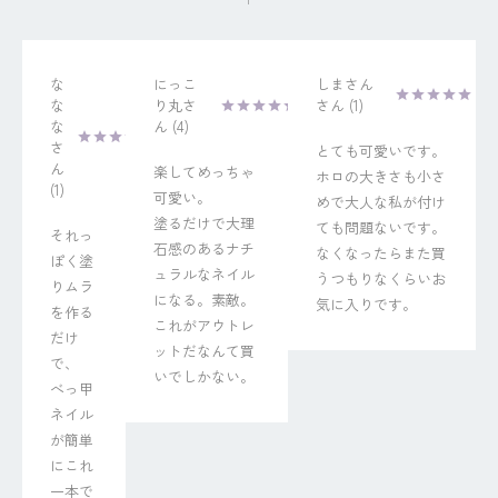
な
にっこ
しまさん
な
り丸
1
な
4
とても可愛いです。
楽してめっちゃ
ホロの大きさも小さ
1
可愛い。

めで大人な私が付け
塗るだけで大理
ても問題ないです。
それっ
石感のあるナチ
なくなったらまた買
ぽく塗
ュラルなネイル
うつもりなくらいお
りムラ
になる。素敵。
気に入りです。
を作る
これがアウトレ
だけ
ットだなんて買
で、

いでしかない。
べっ甲
ネイル
が簡単
にこれ
一本で