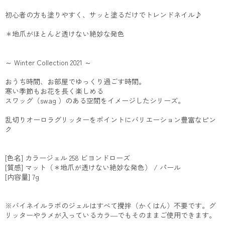
初心者の方も塗りやすく、サッと塗るだけでトレンドネイル♪
＊地爪がほとんど透けない絶妙な発色
～ Winter Collection 2021 ～
おうち時間、お部屋でゆっくり過ごす時間。
寒い季節もお花を長く楽しめる
スワッグ（swag ）のある空間をイメージしたシリーズ。
乱切りオーロラグリッターをポイントにバリエーション豊富なピン
ク
[色名] カラージェル 258 ビヨンドローズ
[質感] マット（＊地爪が透けない絶妙な発色） / パール
[内容量] 7g
※バイネイルラボのジェルはすべて攪拌（かくはん）不要です。グ
リッターやラメが入っているカラ―でもそのままご使用できます。