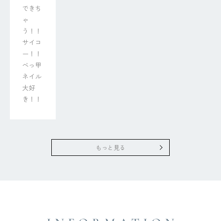
できち
ゃ
う！！

サイコ
ー！！
べっ甲
ネイル
大好
き！！
もっと見る