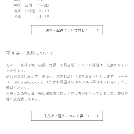
中国・四国 ：1～2日
九州・北海道：2～3日
沖縄 ：4～6日
送料・配送について詳しく
不良品・返品について
万が一、弊社不備（破損、汚損、不具合等）があった場合はご交換させてい
ただきます。
商品到着後10日以内（未使用、未開封品）に限りお受けいたします。メール
（info@bynaillabo.com）またはお電話 03-5914-0416（平日10～17時）までご
連絡ください。
※思った色味と違う等は閲覧環境により見え方が変わってしまう為、弊社不
備に該当致しません。
不良品・返品について詳しく