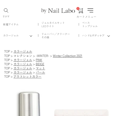
0
カート
メニュー
さがす
ジェルネイルキット
ベース
新着アイテム
LEDライト
トップジェル
リムーバー／クリーナー
カラージェル
ハンド&ボディケア
その他
TOP
カラージェル
TOP
コレクション
-WINTER-
Winter Collection 2021
TOP
カラージェル
PINK
TOP
カラージェル
BEIGE
TOP
カラージェル
マット
TOP
カラージェル
パール
TOP
アウトレットカラー