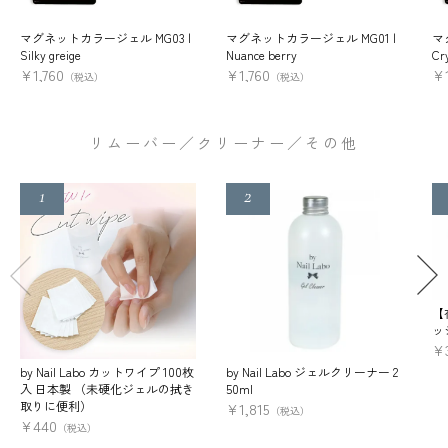
マグネットカラージェル MG03 |
マグネットカラージェル MG01 |
マ
Silky greige
Nuance berry
Cry
¥
1,760
¥
1,760
¥
（税込）
（税込）
リムーバー／クリーナー／その他
【
ッ
¥
by Nail Labo カットワイプ 100枚
by Nail Labo ジェルクリーナー 2
入 日本製 （未硬化ジェルの拭き
50ml
取りに便利）
¥
1,815
（税込）
¥
440
（税込）