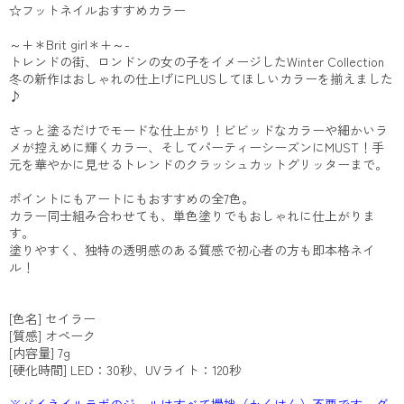
☆フットネイルおすすめカラー
～+＊Brit girl＊+～-
トレンドの街、ロンドンの女の子をイメージしたWinter Collection
冬の新作はおしゃれの仕上げにPLUSしてほしいカラーを揃えました
♪
さっと塗るだけでモードな仕上がり！ビビッドなカラーや細かいラ
メが控えめに輝くカラー、そしてパーティーシーズンにMUST！手
元を華やかに見せるトレンドのクラッシュカットグリッターまで。
ポイントにもアートにもおすすめの全7色。
カラー同士組み合わせても、単色塗りでもおしゃれに仕上がりま
す。
塗りやすく、独特の透明感のある質感で初心者の方も即本格ネイ
ル！
[色名] セイラー
[質感] オペーク
[内容量] 7g
[硬化時間] LED：30秒、UVライト：120秒
※バイネイルラボのジェルはすべて攪拌（かくはん）不要です。グ