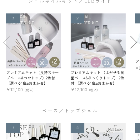
ジェルネイルキット／LEDライト
プ
¥
プレミアムキット（長持ちキー
プレミアムキット （はがせる抗
プベース&つやトップ）2色付
菌ベース&ぷっくりトップ） 2色
【選べる1色&おまかせ】
付 【選べる1色&おまかせ】
¥
12,100
¥
12,100
（税込）
（税込）
ベース／トップジェル