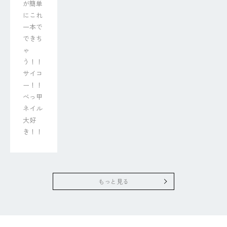
が簡単
にこれ
一本で
できち
ゃ
う！！

サイコ
ー！！
べっ甲
ネイル
大好
き！！
もっと見る