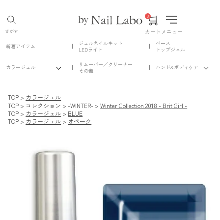
0
カート
メニュー
さがす
ジェルネイルキット
ベース
新着アイテム
LEDライト
トップジェル
リムーバー／クリーナー
カラージェル
ハンド&ボディケア
その他
TOP
カラージェル
TOP
コレクション
-WINTER-
Winter Collection 2018 - Brit Girl -
TOP
カラージェル
BLUE
TOP
カラージェル
オペーク