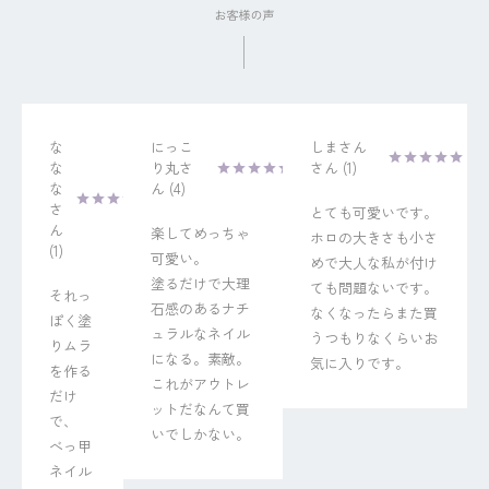
な
にっこ
しまさん
な
り丸
1
な
4
とても可愛いです。
楽してめっちゃ
ホロの大きさも小さ
1
可愛い。

めで大人な私が付け
塗るだけで大理
ても問題ないです。
それっ
石感のあるナチ
なくなったらまた買
ぽく塗
ュラルなネイル
うつもりなくらいお
りムラ
になる。素敵。
気に入りです。
を作る
これがアウトレ
だけ
ットだなんて買
で、

いでしかない。
べっ甲
ネイル