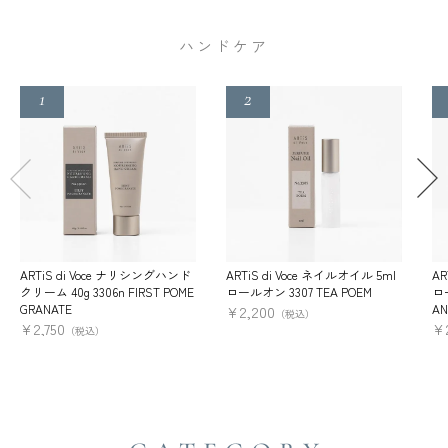
ハンドケア
ARTiS di Voce ナリシングハンド
ARTiS di Voce ネイルオイル 5ml
AR
クリーム 40g 3306n FIRST POME
ロールオン 3307 TEA POEM
ロー
GRANATE
AN
¥
2,200
（税込）
¥
2,750
¥
（税込）