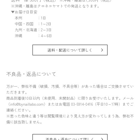
※沖縄・離島はクロネコヤマトでの発送となります。
▼お届け日目安
本州 ：1日
中国・四国 ：1～2日
九州・北海道：2～3日
沖縄 ：4～6日
送料・配送について詳しく
不良品・返品について
万が一、弊社不備（破損、汚損、不具合等）があった場合はご交換させてい
ただきます。
商品到着後10日以内（未使用、未開封品）に限りお受けいたします。メール
（info@bynaillabo.com）またはお電話 03-5914-0416（平日10～17時）までご
連絡ください。
※思った色味と違う等は閲覧環境により見え方が変わってしまう為、弊社不
備に該当致しません。
不良品・返品について詳しく