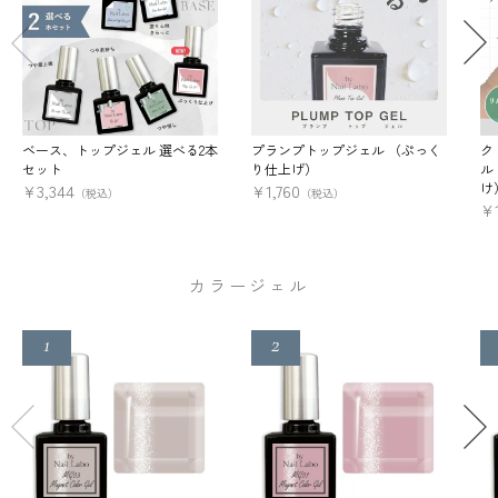
ベース、トップジェル 選べる2本
プランプトップジェル （ぷっく
ク
セット
り仕上げ）
ル
け
¥
3,344
¥
1,760
（税込）
（税込）
¥
カラージェル