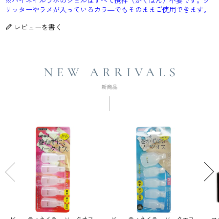
リッターやラメが入っているカラ―でもそのままご使用できます。
レビューを書く
ビューティネイラー ソークオフ
ビューティネイラー ソークオフ
マ