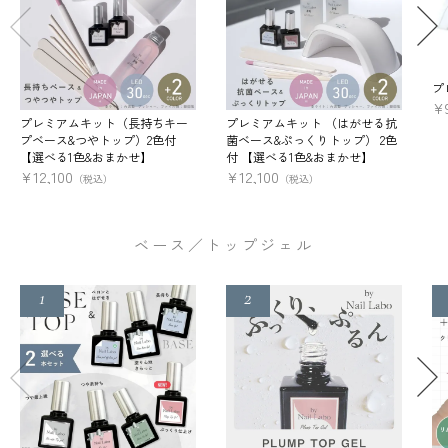
プ
¥
プレミアムキット（長持ちキー
プレミアムキット （はがせる抗
プベース&つやトップ）2色付
菌ベース&ぷっくりトップ） 2色
【選べる1色&おまかせ】
付 【選べる1色&おまかせ】
¥
12,100
¥
12,100
（税込）
（税込）
ベース／トップジェル