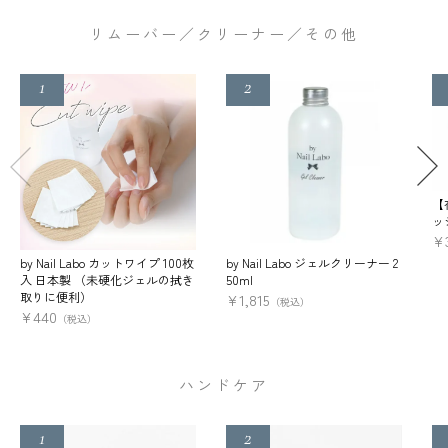
リムーバー／クリーナー／その他
【
ッ
¥
by Nail Labo カットワイプ 100枚
by Nail Labo ジェルクリーナー 2
入 日本製 （未硬化ジェルの拭き
50ml
取りに便利）
¥
1,815
（税込）
¥
440
（税込）
ハンドケア