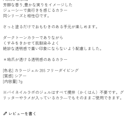
芳醇な香り,豊かな実りをイメージした
ジューシーで奥行きを感じるカラー
同シリーズと相性◎です。
さっと塗るだけでおもむきのある手元が楽しめます。
ダークトーンカラーでありながら
くすみをきかせて肌馴染みよく
絶妙な透明感で重い印象にならないよう配慮しました。
＊地爪が透ける透明感のあるカラー
[色名] カラージェル 285 フリーダイビング
[質感] シアー
[内容量] 7g
※バイネイルラボのジェルはすべて攪拌（かくはん）不要です。グ
リッターやラメが入っているカラ―でもそのままご使用できます。
レビューを書く