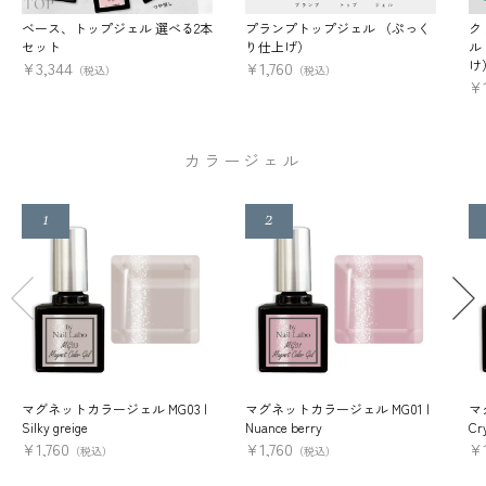
ベース、トップジェル 選べる2本
プランプトップジェル （ぷっく
ク
セット
り仕上げ）
ル
け
¥
3,344
¥
1,760
（税込）
（税込）
¥
カラージェル
マグネットカラージェル MG03 |
マグネットカラージェル MG01 |
マ
Silky greige
Nuance berry
Cry
¥
1,760
¥
1,760
¥
（税込）
（税込）