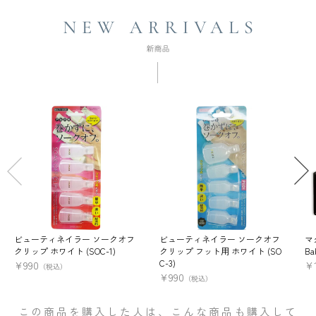
ビューティネイラー ソークオフ
ビューティネイラー ソークオフ
マ
クリップ ホワイト (SOC-1)
クリップ フット用 ホワイト (SO
Ba
C-3)
¥
990
¥
（税込）
¥
990
（税込）
この商品を購入した人は、こんな商品も購入して