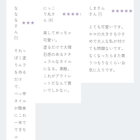
な
にっこ
しまさん
な
り丸
1
な
4
とても可愛いです。
楽してめっちゃ
ホロの大きさも小さ
1
可愛い。

めで大人な私が付け
塗るだけで大理
ても問題ないです。
それっ
石感のあるナチ
なくなったらまた買
ぽく塗
ュラルなネイル
うつもりなくらいお
りムラ
になる。素敵。
気に入りです。
を作る
これがアウトレ
だけ
ットだなんて買
で、

いでしかない。
べっ甲
ネイル
が簡単
にこれ
一本で
できち
ゃ