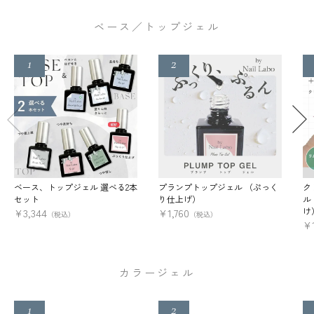
ベース／トップジェル
ベース、トップジェル 選べる2本
プランプトップジェル （ぷっく
ク
セット
り仕上げ）
ル
け
¥
3,344
¥
1,760
（税込）
（税込）
¥
カラージェル