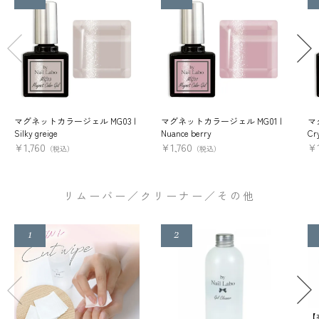
マグネットカラージェル MG03 |
マグネットカラージェル MG01 |
マ
Silky greige
Nuance berry
Cry
¥
1,760
¥
1,760
¥
（税込）
（税込）
リムーバー／クリーナー／その他
【