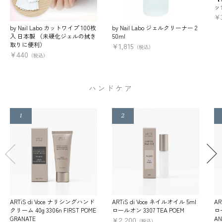
ッ
¥
by Nail Labo カットワイプ 100枚
by Nail Labo ジェルクリーナー 2
入 日本製 （未硬化ジェルの拭き
50ml
取りに便利）
¥
1,815
（税込）
¥
440
（税込）
ハンドケア
ARTiS di Voce ナリシングハンド
ARTiS di Voce ネイルオイル 5ml
AR
クリーム 40g 3306n FIRST POME
ロールオン 3307 TEA POEM
ロー
GRANATE
AN
¥
2,200
（税込）