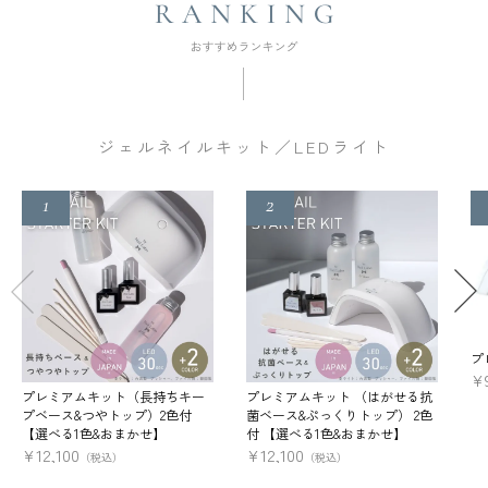
ジェルネイルキット／LEDライト
プ
¥
プレミアムキット（長持ちキー
プレミアムキット （はがせる抗
プベース&つやトップ）2色付
菌ベース&ぷっくりトップ） 2色
【選べる1色&おまかせ】
付 【選べる1色&おまかせ】
¥
12,100
¥
12,100
（税込）
（税込）