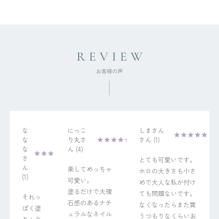
な
にっこ
しまさん
な
り丸
1
な
4
とても可愛いです。
楽してめっちゃ
ホロの大きさも小さ
1
可愛い。

めで大人な私が付け
塗るだけで大理
ても問題ないです。
それっ
石感のあるナチ
なくなったらまた買
ぽく塗
ュラルなネイル
うつもりなくらいお