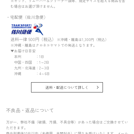
※キット、リムーバー＆クリーナー類等、規定サイズを超える商品を含
む場合はお選び頂けません。
・宅配便（佐川急便）
送料一律 500円（税込）
※沖縄・離島は1,300円（税込）
※沖縄・離島はクロネコヤマトでの発送となります。
▼お届け日目安
本州 ：1日
中国・四国 ：1～2日
九州・北海道：2～3日
沖縄 ：4～6日
送料・配送について詳しく
不良品・返品について
万が一、弊社不備（破損、汚損、不具合等）があった場合はご交換させてい
ただきます。
商品到着後10日以内（未使用、未開封品）に限りお受けいたします。メール