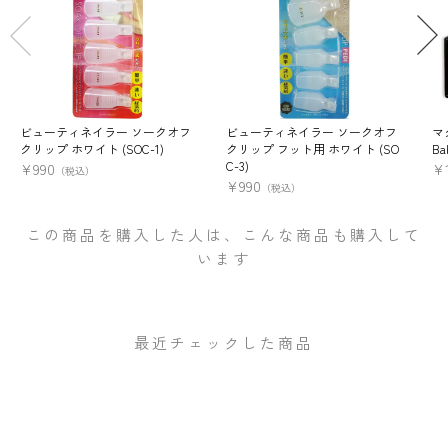
ビューティネイラー ソークオフ
ビューティネイラー ソークオフ
マ
クリップ ホワイト (SOC-1)
クリップ フット用 ホワイト (SO
Ba
C-3)
¥
990
¥
（税込）
¥
990
（税込）
この商品を購入した人は、こんな商品も購入して
います
最近チェックした商品