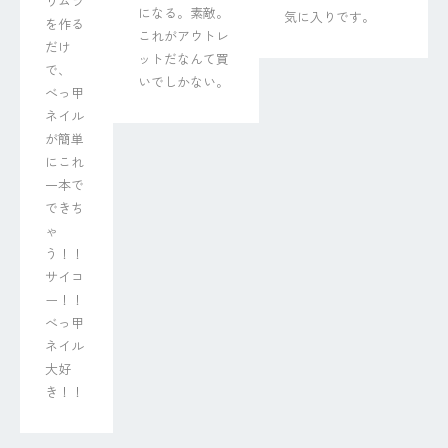
りムラ
になる。素敵。
気に入りです。
を作る
これがアウトレ
だけ
ットだなんて買
で、

いでしかない。
べっ甲
ネイル
が簡単
にこれ
一本で
できち
ゃ
う！！

サイコ
ー！！
べっ甲
ネイル
大好
き！！