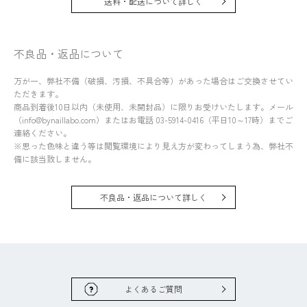
送料・配送について詳しく
不良品・返品について
万が一、弊社不備（破損、汚損、不具合等）があった場合はご交換させてい
ただきます。
商品到着後10日以内（未使用、未開封品）に限りお受けいたします。メール
（info@bynaillabo.com）またはお電話 03-5914-0416（平日10～17時）までご
連絡ください。
※思った色味と違う等は閲覧環境により見え方が変わってしまう為、弊社不
備に該当致しません。
不良品・返品について詳しく
よくあるご質問