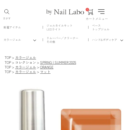
0
カート
メニュー
さがす
ジェルネイルキット
ベース
新着アイテム
LEDライト
トップジェル
リムーバー／クリーナー
カラージェル
ハンド&ボディケア
その他
TOP
カラージェル
TOP
コレクション
SPRING | SUMMER 2025
TOP
カラージェル
ORANGE
TOP
カラージェル
マット