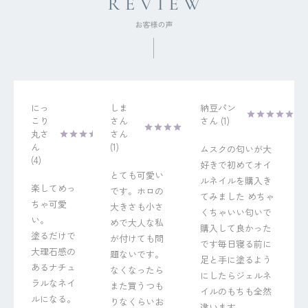
にっ
しま
納豆パン
こり
さん
1
丸
1
ムスクの匂いが大
4
好きで初めてオイ
とても可愛い
ルネイルを購入き
楽してめっ
です。ホロの
てみました めちゃ
ちゃ可愛
大きさも小さ
くちゃいい匂いで
い。

めで大人な私
購入して良かった
塗るだけで
が付けても問
です毎日寝る前に
大理石感の
題ないです。
足と手に塗るよう
あるナチュ
なくなったら
にしたらジェルネ
ラルなネイ
また買うつも
イルのもちも全然
ルになる。
りなくらいお
違います