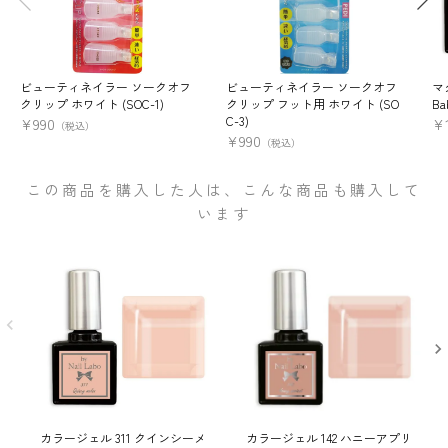
ビューティネイラー ソークオフ
ビューティネイラー ソークオフ
マ
クリップ ホワイト (SOC-1)
クリップ フット用 ホワイト (SO
Ba
C-3)
¥
990
¥
（税込）
¥
990
（税込）
この商品を購入した人は、こんな商品も購入して
います
カラージェル 311 クインシーメ
カラージェル 142 ハニーアプリ