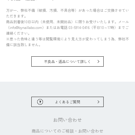
万が一、弊社不備（破損、汚損、不具合等）があった場合はご交換させてい
ただきます。
商品到着後10日以内（未使用、未開封品）に限りお受けいたします。メール
（info@bynaillabo.com）またはお電話 03-5914-0416（平日10～17時）までご
連絡ください。
※思った色味と違う等は閲覧環境により見え方が変わってしまう為、弊社不
備に該当致しません。
不良品・返品について詳しく
よくあるご質問
お問い合わせ
商品についてのご相談・
お問い合わせ