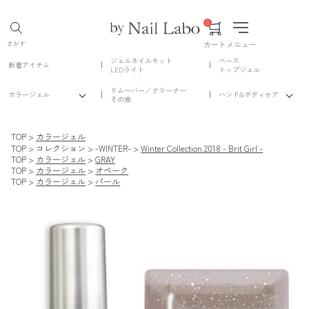
0
カート
メニュー
さがす
ジェルネイルキット
ベース
新着アイテム
LEDライト
トップジェル
リムーバー／クリーナー
カラージェル
ハンド&ボディケア
その他
TOP
カラージェル
TOP
コレクション
-WINTER-
Winter Collection 2018 - Brit Girl -
TOP
カラージェル
GRAY
TOP
カラージェル
オペーク
TOP
カラージェル
パール