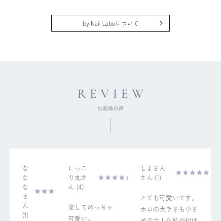
by Nail Laboについて
な
にっこ
しまさん
な
り丸
1
な
4
とても可愛いです。
楽してめっちゃ
ホロの大きさも小さ
1
可愛い。

めで大人な私が付け