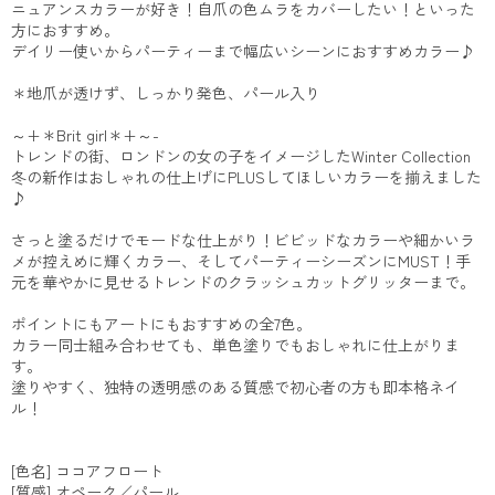
ニュアンスカラーが好き！自爪の色ムラをカバーしたい！といった
方におすすめ。
デイリー使いからパーティーまで幅広いシーンにおすすめカラー♪
＊地爪が透けず、しっかり発色、パール入り
～+＊Brit girl＊+～-
トレンドの街、ロンドンの女の子をイメージしたWinter Collection
冬の新作はおしゃれの仕上げにPLUSしてほしいカラーを揃えました
♪
さっと塗るだけでモードな仕上がり！ビビッドなカラーや細かいラ
メが控えめに輝くカラー、そしてパーティーシーズンにMUST！手
元を華やかに見せるトレンドのクラッシュカットグリッターまで。
ポイントにもアートにもおすすめの全7色。
カラー同士組み合わせても、単色塗りでもおしゃれに仕上がりま
す。
塗りやすく、独特の透明感のある質感で初心者の方も即本格ネイ
ル！
[色名] ココアフロート
[質感] オペーク／パール