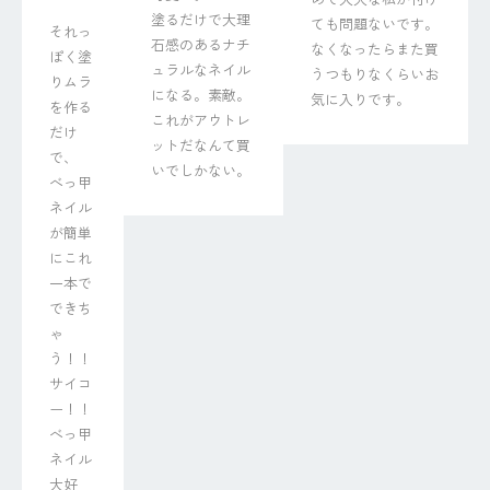
塗るだけで大理
ても問題ないです。
それっ
石感のあるナチ
なくなったらまた買
ぽく塗
ュラルなネイル
うつもりなくらいお
りムラ
になる。素敵。
気に入りです。
を作る
これがアウトレ
だけ
ットだなんて買
で、

いでしかない。
べっ甲
ネイル
が簡単
にこれ
一本で
できち
ゃ
う！！

サイコ
ー！！
べっ甲
ネイル
大好