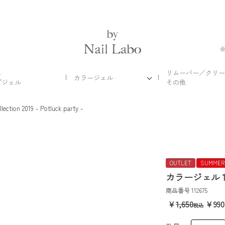
ス
リムーバー／クリー
カラージェル
プジェル
その他
lection 2019 - Potluck party -
OUTLET
SUMMER
カラージェル 1
商品番号
112675
1,650
990