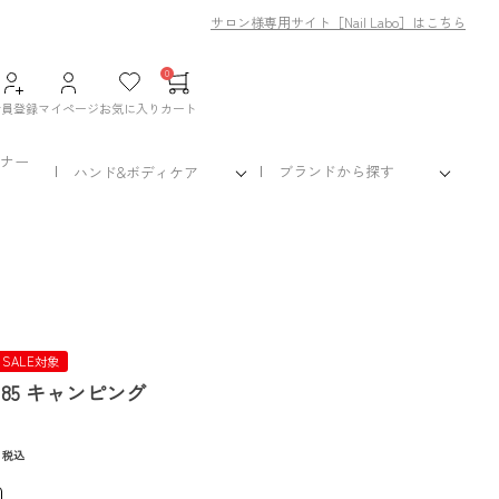
サロン様専用サイト［Nail Labo］はこちら
0
会員登録
マイページ
お気に入り
カート
ナー
ブランドから探す
ハンド&ボディケア
 SALE対象
85 キャンピング