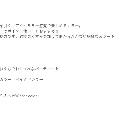
を引く、アクセサリー感覚で楽しめるカラー。
にはポイント使いにもおすすめ☆
魅力です。独特のくすみを加えて肌から浮かない絶妙なカラー♪
ておうちでおしゃれなパーティー♪
カラー～ベイクドカラー
Winter color