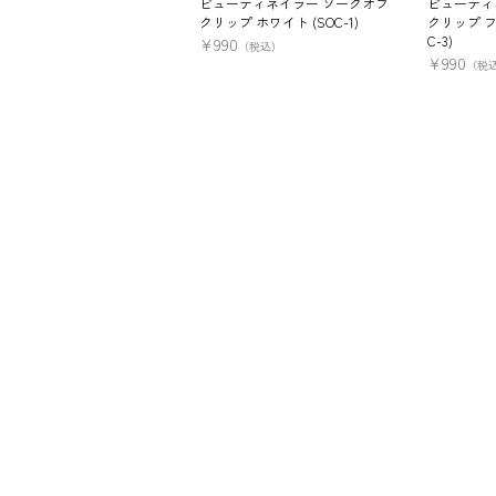
ビューティネイラー ソークオフ
ビューティ
クリップ ホワイト (SOC-1)
クリップ フ
C-3)
¥
990
（税込）
¥
990
（税