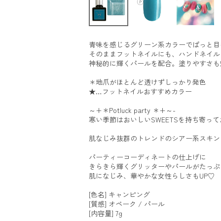
青味を感じるグリーン系カラーでぱっと目
そのままフットネイルにも、ハンドネイル
神秘的に輝くパールを配合。塗りやすさも
＊地爪がほとんど透けずしっかり発色
★…フットネイルおすすめカラー
～+＊Potluck party ＊+～-
寒い季節はおいしいSWEETSを持ち寄っ
肌なじみ抜群のトレンドのシアー系スキン
パーティーコーディネートの仕上げに
きらきら輝くグリッターやパールがたっぷり入った
肌になじみ、華やかな女性らしさもUP♡
[色名] キャンピング
[質感] オペーク / パール
[内容量] 7g