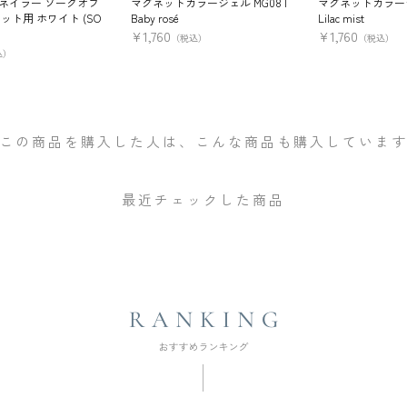
ネイラー ソークオフ
マグネットカラージェル MG08 |
マグネットカラージェ
ット用 ホワイト (SO
Baby rosé
Lilac mist
¥
1,760
¥
1,760
（税込）
（税込）
込）
この商品を購入した人は、こんな商品も購入していま
最近チェックした商品