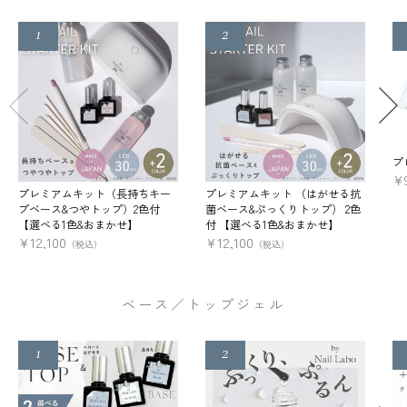
プ
¥
プレミアムキット（長持ちキー
プレミアムキット （はがせる抗
プベース&つやトップ）2色付
菌ベース&ぷっくりトップ） 2色
【選べる1色&おまかせ】
付 【選べる1色&おまかせ】
¥
12,100
¥
12,100
（税込）
（税込）
ベース／トップジェル