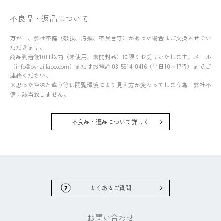
不良品・返品について
万が一、弊社不備（破損、汚損、不具合等）があった場合はご交換させてい
ただきます。
商品到着後10日以内（未使用、未開封品）に限りお受けいたします。メール
（info@bynaillabo.com）またはお電話 03-5914-0416（平日10～17時）までご
連絡ください。
※思った色味と違う等は閲覧環境により見え方が変わってしまう為、弊社不
備に該当致しません。
不良品・返品について詳しく
よくあるご質問
お問い合わせ