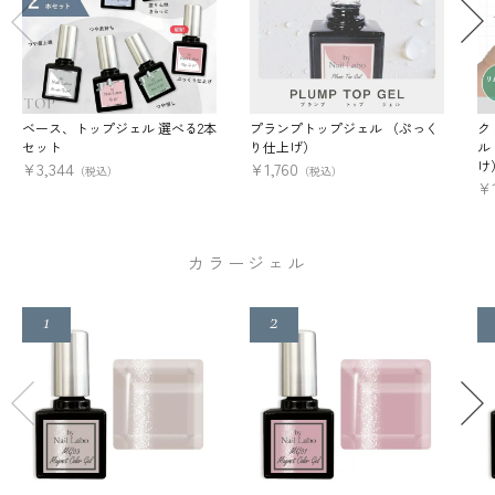
ベース、トップジェル 選べる2本
プランプトップジェル （ぷっく
ク
セット
り仕上げ）
ル
け
¥
3,344
¥
1,760
（税込）
（税込）
¥
カラージェル