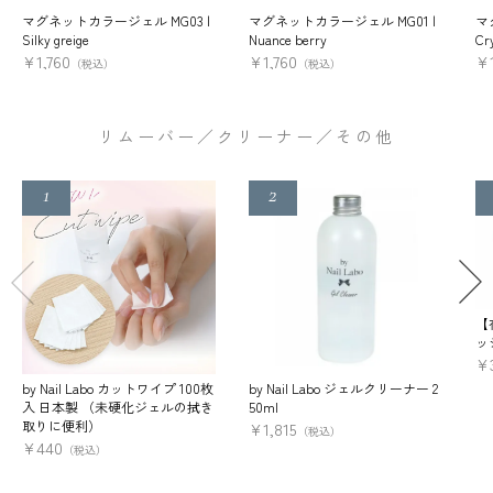
マグネットカラージェル MG03 |
マグネットカラージェル MG01 |
マ
Silky greige
Nuance berry
Cry
¥
1,760
¥
1,760
¥
（税込）
（税込）
リムーバー／クリーナー／その他
【
ッ
¥
by Nail Labo カットワイプ 100枚
by Nail Labo ジェルクリーナー 2
入 日本製 （未硬化ジェルの拭き
50ml
取りに便利）
¥
1,815
（税込）
¥
440
（税込）