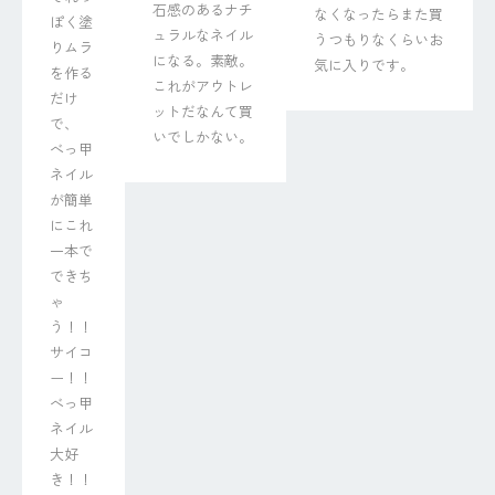
石感のあるナチ
なくなったらまた買
ぽく塗
ュラルなネイル
うつもりなくらいお
りムラ
になる。素敵。
気に入りです。
を作る
これがアウトレ
だけ
ットだなんて買
で、

いでしかない。
べっ甲
ネイル
が簡単
にこれ
一本で
できち
ゃ
う！！

サイコ
ー！！
べっ甲
ネイル
大好
き！！