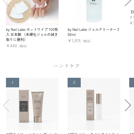
【
ッ
¥
by Nail Labo カットワイプ 100枚
by Nail Labo ジェルクリーナー 2
入 日本製 （未硬化ジェルの拭き
50ml
取りに便利）
¥
1,815
（税込）
¥
440
（税込）
ハンドケア