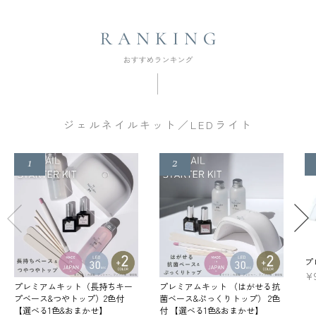
ジェルネイルキット／LEDライト
プ
¥
プレミアムキット（長持ちキー
プレミアムキット （はがせる抗
プベース&つやトップ）2色付
菌ベース&ぷっくりトップ） 2色
【選べる1色&おまかせ】
付 【選べる1色&おまかせ】