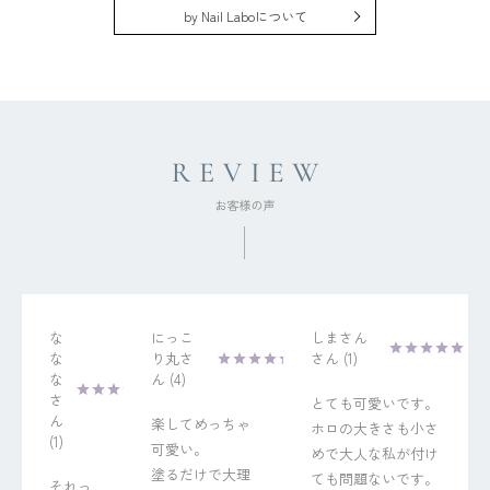
by Nail Laboについて
な
にっこ
しまさん
な
り丸
1
な
4
とても可愛いです。
楽してめっちゃ
ホロの大きさも小さ
1
可愛い。

めで大人な私が付け
塗るだけで大理
ても問題ないです。
それっ