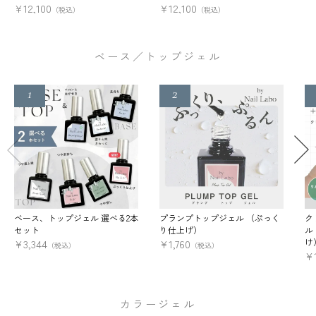
¥
12,100
¥
12,100
（税込）
（税込）
ベース／トップジェル
ベース、トップジェル 選べる2本
プランプトップジェル （ぷっく
ク
セット
り仕上げ）
ル
け
¥
3,344
¥
1,760
（税込）
（税込）
¥
カラージェル