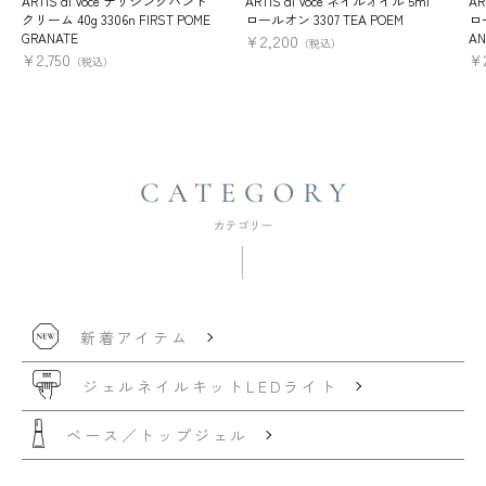
ARTiS di Voce ナリシングハンド
ARTiS di Voce ネイルオイル 5ml
AR
クリーム 40g 3306n FIRST POME
ロールオン 3307 TEA POEM
ロー
GRANATE
AN
¥
2,200
（税込）
¥
2,750
¥
（税込）
新着アイテム
ジェルネイルキット
LEDライト
ベース／トップジェル