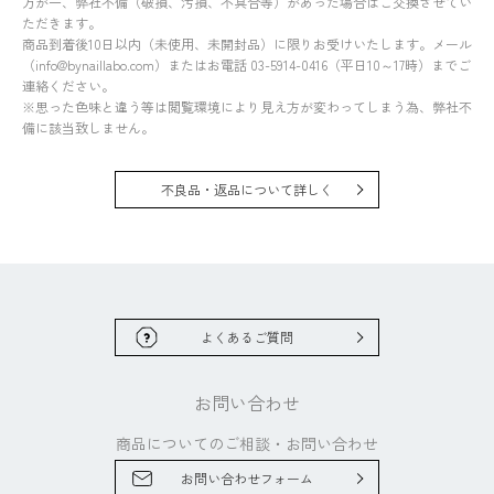
万が一、弊社不備（破損、汚損、不具合等）があった場合はご交換させてい
ただきます。
商品到着後10日以内（未使用、未開封品）に限りお受けいたします。メール
（info@bynaillabo.com）またはお電話 03-5914-0416（平日10～17時）までご
連絡ください。
※思った色味と違う等は閲覧環境により見え方が変わってしまう為、弊社不
備に該当致しません。
不良品・返品について詳しく
よくあるご質問
お問い合わせ
商品についてのご相談・
お問い合わせ
お問い合わせフォーム