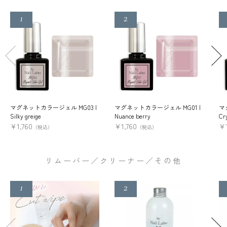
マグネットカラージェル MG03 |
マグネットカラージェル MG01 |
マ
Silky greige
Nuance berry
Cry
¥
1,760
¥
1,760
¥
（税込）
（税込）
リムーバー／クリーナー／その他