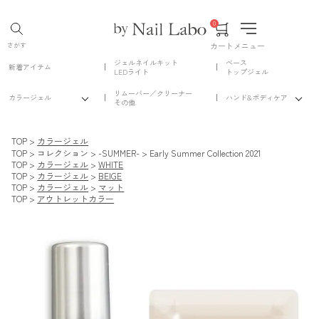
0
カート
メニュー
さがす
ジェルネイルキット
ベース
新着アイテム
LEDライト
トップジェル
リムーバー／クリーナー
カラージェル
ハンド&ボディケア
その他
TOP
カラージェル
TOP
コレクション
-SUMMER-
Early Summer Collection 2021
TOP
カラージェル
WHITE
TOP
カラージェル
BEIGE
TOP
カラージェル
マット
TOP
アウトレットカラー