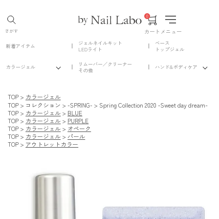
0
カート
メニュー
さがす
ジェルネイルキット
ベース
新着アイテム
LEDライト
トップジェル
リムーバー／クリーナー
カラージェル
ハンド&ボディケア
その他
TOP
カラージェル
TOP
コレクション
-SPRING-
Spring Collection 2020 -Sweet day dream-
TOP
カラージェル
BLUE
TOP
カラージェル
PURPLE
TOP
カラージェル
オペーク
TOP
カラージェル
パール
TOP
アウトレットカラー