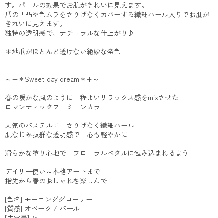
す。パールの効果でお肌がきれいに見えます。
爪の凹凸や色ムラをさりげなくカバーする繊細パール入りでお肌が
きれいに見えます。
独特の透明感で、ナチュラルな仕上がり♪
＊地爪がほとんど透けない絶妙な発色
～+＊Sweet day dream＊+～-
春の暖かな風のように 程よいリラックス感をmixさせた
ロマンティックフェミニンカラー
人気のパステルに さりげなく繊細パール
肌なじみ抜群な透明感で 心も軽やかに
滑らかな塗り心地で フローラルペタルに包み込まれるよう
デイリー使い～本格アートまで
指先から春のおしゃれを楽しんで
[色名] モーニンググローリー
[質感] オペーク / パール
[内容量] 7g