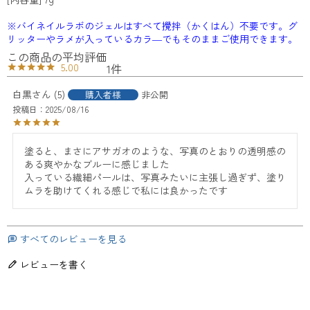
※バイネイルラボのジェルはすべて攪拌（かくはん）不要です。グ
リッターやラメが入っているカラ―でもそのままご使用できます。
5.00
1
白黒
5
購入者様
非公開
投稿日
2025/08/16
塗ると、まさにアサガオのような、写真のとおりの透明感の
ある爽やかなブルーに感じました

入っている繊細パールは、写真みたいに主張し過ぎず、塗り
ムラを助けてくれる感じで私には良かったです
すべてのレビューを見る
レビューを書く