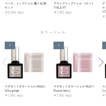
ベース、トップジェル 選べる2本
プランプトップジェル （ぷっく
ク
セット
り仕上げ）
ル
け
¥
3,344
¥
1,760
（税込）
（税込）
¥
カラージェル
マグネットカラージェル MG03 |
マグネットカラージェル MG01 |
マ
Silky greige
Nuance berry
Cry
¥
1,760
¥
1,760
¥
（税込）
（税込）