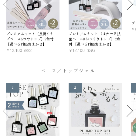
プ
¥
プレミアムキット（長持ちキー
プレミアムキット （はがせる抗
プベース&つやトップ）2色付
菌ベース&ぷっくりトップ） 2色
【選べる1色&おまかせ】
付 【選べる1色&おまかせ】
¥
12,100
¥
12,100
（税込）
（税込）
ベース／トップジェル