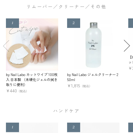
リムーバー／クリーナー／その他
【
ッ
¥
by Nail Labo カットワイプ 100枚
by Nail Labo ジェルクリーナー 2
入 日本製 （未硬化ジェルの拭き
50ml
取りに便利）
¥
1,815
（税込）
¥
440
（税込）
ハンドケア