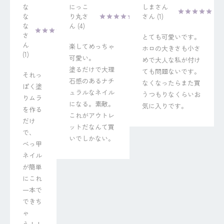
な
にっこ
しまさん
な
り丸
1
な
4
とても可愛いです。
楽してめっちゃ
ホロの大きさも小さ
1
可愛い。

めで大人な私が付け
塗るだけで大理
ても問題ないです。
それっ
石感のあるナチ
なくなったらまた買
ぽく塗
ュラルなネイル
うつもりなくらいお
りムラ
になる。素敵。
気に入りです。
を作る
これがアウトレ
だけ
ットだなんて買
で、

いでしかない。
べっ甲
ネイル
が簡単
にこれ
一本で
できち
ゃ