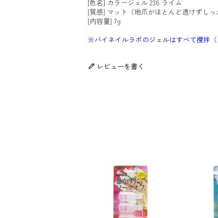
[色名] カラージェル 238 ライム
[質感] マット（地爪がほとんど透けずし
[内容量] 7g
※バイネイルラボのジェルはすべて攪拌（
レビューを書く