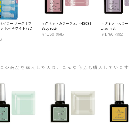
ネイラー ソークオフ
マグネットカラージェル MG08 |
マグネットカラージェ
ット用 ホワイト (SO
Baby rosé
Lilac mist
¥
1,760
¥
1,760
（税込）
（税込）
込）
この商品を購入した人は、こんな商品も購入していま