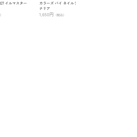
327 イルマスター
カラーズ バイ ネイルラボ 245 カ
カラージェル 166 
ナリア
990円
（税込）
1,650円
）
（税込）