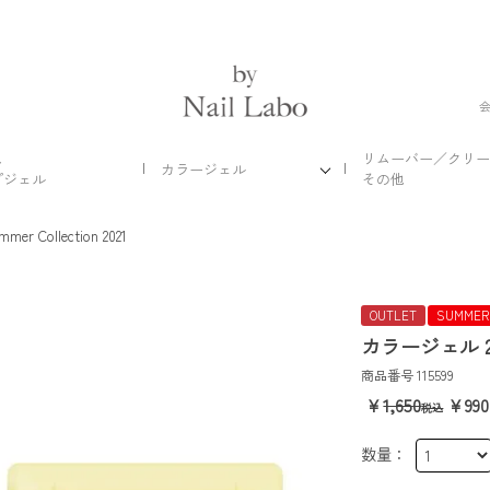
ス
リムーバー／クリー
カラージェル
プジェル
その他
mmer Collection 2021
OUTLET
SUMMER
カラージェル 2
商品番号
115599
1,650
990