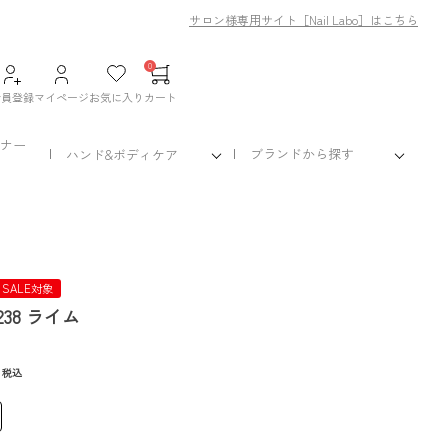
サロン様専用サイト［Nail Labo］はこちら
0
会員登録
マイページ
お気に入り
カート
ナー
ブランドから探す
ハンド&ボディケア
 SALE対象
38 ライム