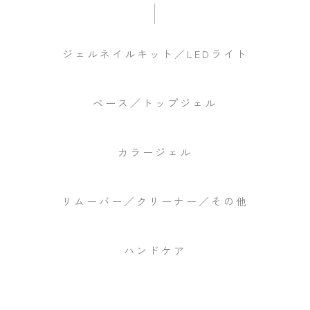
ジェルネイルキット／LEDライト
ベース／トップジェル
カラージェル
リムーバー／クリーナー／その他
ハンドケア