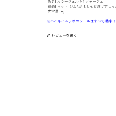
[色名] カラージェル 242 ボヤージュ
[質感] マット（地爪がほとんど透けずし
[内容量] 7g
※バイネイルラボのジェルはすべて攪拌（
レビューを書く