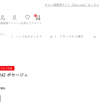
サロン様専用サイト［Nail Labo］はこちら
0
会員登録
マイページ
お気に入り
カート
ナー
ブランドから探す
ハンド&ボディケア
 SALE対象
242 ボヤージュ