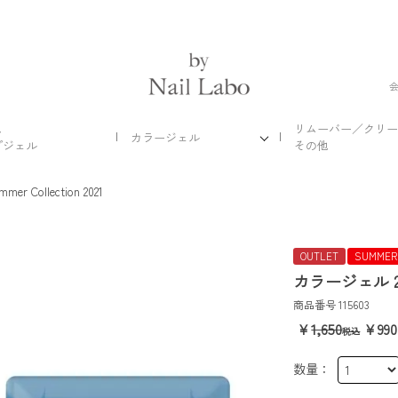
ス
リムーバー／クリー
カラージェル
プジェル
その他
mmer Collection 2021
OUTLET
SUMMER
カラージェル 
商品番号
115603
1,650
990