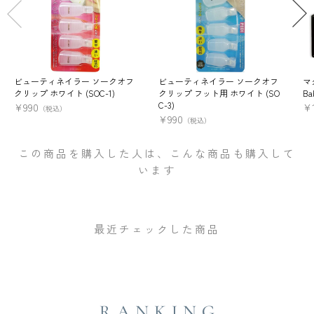
ビューティネイラー ソークオフ
ビューティネイラー ソークオフ
マ
クリップ ホワイト (SOC-1)
クリップ フット用 ホワイト (SO
Ba
C-3)
¥
990
¥
（税込）
¥
990
（税込）
この商品を購入した人は、こんな商品も購入して
います
最近チェックした商品