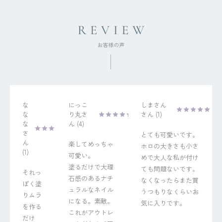
な
にっこ
しまさん
な
り丸
1
な
4
とても可愛いです。
楽してめっちゃ
ホロの大きさも小さ
1
可愛い。

めで大人な私が付け
塗るだけで大理
ても問題ないです。
それっ
石感のあるナチ
なくなったらまた買
ぽく塗
ュラルなネイル
うつもりなくらいお
りムラ
になる。素敵。
気に入りです。
を作る
これがアウトレ
だけ