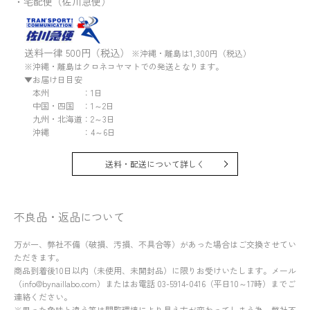
・宅配便（佐川急便）
送料一律 500円（税込）
※沖縄・離島は1,300円（税込）
※沖縄・離島はクロネコヤマトでの発送となります。
▼お届け日目安
本州 ：1日
中国・四国 ：1～2日
九州・北海道：2～3日
沖縄 ：4～6日
送料・配送について詳しく
不良品・返品について
万が一、弊社不備（破損、汚損、不具合等）があった場合はご交換させてい
ただきます。
商品到着後10日以内（未使用、未開封品）に限りお受けいたします。メール
（info@bynaillabo.com）またはお電話 03-5914-0416（平日10～17時）までご
連絡ください。
※思った色味と違う等は閲覧環境により見え方が変わってしまう為、弊社不