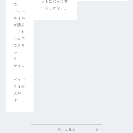
ットだなんて買
で、

いでしかない。
べっ甲
ネイル
が簡単
にこれ
一本で
できち
ゃ
う！！

サイコ
ー！！
べっ甲
ネイル
大好
き！！
もっと見る