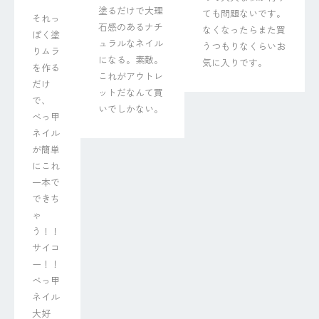
塗るだけで大理
ても問題ないです。
それっ
石感のあるナチ
なくなったらまた買
ぽく塗
ュラルなネイル
うつもりなくらいお
りムラ
になる。素敵。
気に入りです。
を作る
これがアウトレ
だけ
ットだなんて買
で、

いでしかない。
べっ甲
ネイル
が簡単
にこれ
一本で
できち
ゃ
う！！

サイコ
ー！！
べっ甲
ネイル
大好