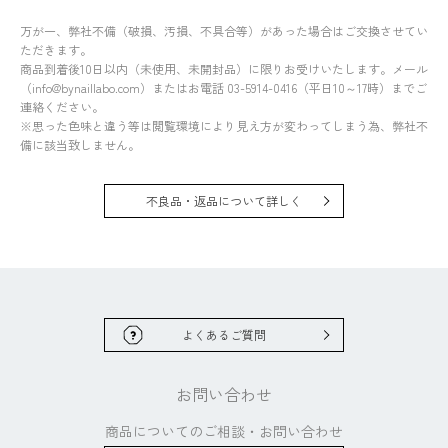
万が一、弊社不備（破損、汚損、不具合等）があった場合はご交換させてい
ただきます。
商品到着後10日以内（未使用、未開封品）に限りお受けいたします。メール
（info@bynaillabo.com）またはお電話 03-5914-0416（平日10～17時）までご
連絡ください。
※思った色味と違う等は閲覧環境により見え方が変わってしまう為、弊社不
備に該当致しません。
不良品・返品について詳しく
よくあるご質問
お問い合わせ
商品についてのご相談・
お問い合わせ