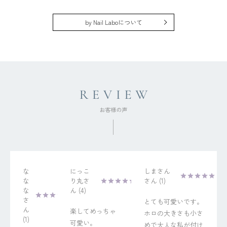
by Nail Laboについて
な
にっこ
しまさん
な
り丸
1
な
4
とても可愛いです。
楽してめっちゃ
ホロの大きさも小さ
1
可愛い。

めで大人な私が付け