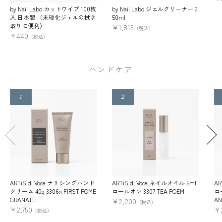
by Nail Labo カットワイプ 100枚
by Nail Labo ジェルクリーナー 2
入 日本製 （未硬化ジェルの拭き
50ml
取りに便利）
¥
1,815
（税込）
¥
440
（税込）
ハンドケア
ARTiS di Voce ナリシングハンド
ARTiS di Voce ネイルオイル 5ml
AR
クリーム 40g 3306n FIRST POME
ロールオン 3307 TEA POEM
ロー
GRANATE
AN
¥
2,200
（税込）
¥
2,750
¥
（税込）