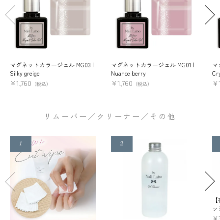
マグネットカラージェル MG03 |
マグネットカラージェル MG01 |
マ
Silky greige
Nuance berry
Cry
¥
1,760
¥
1,760
¥
（税込）
（税込）
リムーバー／クリーナー／その他
【
ッ
¥