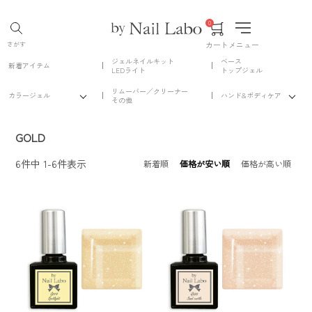
0
カート
メニュー
さがす
ジェルネイルキット
ベース
新着アイテム
LEDライト
トップジェル
リムーバー／クリーナー
カラージェル
ハンド&ボディケア
その他
GOLD
6
件中
1
-
6
件表示
新着順
価格が安い順
価格が高い順