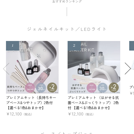
ジェルネイルキット／LEDライト
プ
¥
プレミアムキット（長持ちキー
プレミアムキット （はがせる抗
プベース&つやトップ）2色付
菌ベース&ぷっくりトップ） 2色
【選べる1色&おまかせ】
付 【選べる1色&おまかせ】
¥
12,100
¥
12,100
（税込）
（税込）
ベース／トップジェル