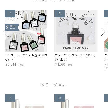
ベース、トップジェル 選べる2本
プランプトップジェル （ぷっく
ク
セット
り仕上げ）
ル
け
¥
3,344
¥
1,760
（税込）
（税込）
¥
カラージェル