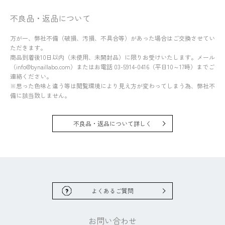
不良品・返品について
万が一、弊社不備（破損、汚損、不具合等）があった場合はご交換させてい
ただきます。
商品到着後10日以内（未使用、未開封品）に限りお受けいたします。メール
（info@bynaillabo.com）またはお電話 03-5914-0416（平日10～17時）までご
連絡ください。
※思った色味と違う等は閲覧環境により見え方が変わってしまう為、弊社不
備に該当致しません。
不良品・返品について詳しく
よくあるご質問
お問い合わせ